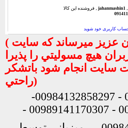
jahanmashin1
فروشنده این کالا ,
091411
حساب کاربری خود شوید
( تذكر مهم : به استحضار تمامي كاربران عزيز ميرساند كه سايت
بران هيچ مسوليتي را پذيرا
يت سايت انجام شود باتشكر
راحتي)
شماره تماس: 00984132858296 - 00984132858297-