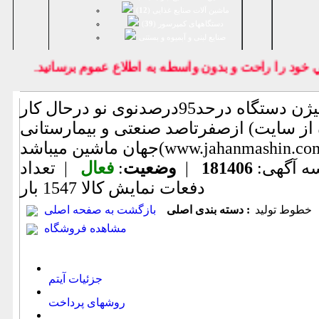
ماشین آلات صنایع غذایی (
12
)
دستگاههای کمپرسور (
39
)
صنايع لبنی و آبمیوه و بستنی
د را راحت و بدون واسطه به اطلاع عموم برسانيد.
خط تولید اکسیژن دستگاه درحد95درصدنوی نو درحال کار
ازصفرتاصد صنعتی و بیمارستانی (اطلاعات ثبت شده از سایت
ماشین میباشد(www.jahanmashin.com ))
ه آگهی:
181406
|
وضعیت
:
فعال
| تعداد
دفعات نمایش كالا
1547 بار
خطوط تولید
دسته بندی اصلی :
بازگشت به صفحه اصلی
مشاهده فروشگاه
جزئیات آیتم
روشهای پرداخت