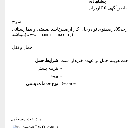
پیشنهادی
ناظر آگهی 0 کاربران
شرح
خط تولید اکسیژن دستگاه درحد95درصدنوی نو درحال کار ازصفرتاصد صنعتی و بیمارستانی (اطلاعات ثبت شده از سایت جهان ماشین
میباشد(www.jahanmashin.com ))
حمل و نقل
خت هزینه حمل بر عهده خریدار است
شرایط حمل
-
هزینه پستی
-
بیمه
Recorded
نوع خدمات پستی
پرداخت مستقیم