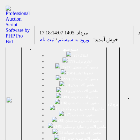
17 مرداد. 1405
18:14:07
خوش آمدید!
ورود به سیستم
/
ثبت نام
دسته بندیها
املاک (
28
)
لوازم برقی (
77
)
ماشين آلات صنعتی (
8287
)
خطوط تولید (
145
)
ماشين آلات پلاستيك (
227
)
ماشين آلات پرکن (
3
)
ماشين آلات كشاورزي (
6
)
ماشين آلات متفرقه (
493
)
ماشين آلات بسته بندي (
16
)
درج کالا
ماشين آلات صنایع چرم و کفش (
1
)
ماشین آلات چاپ (
17
)
ماشین آلات بتن و ساختمان (
25
)
ماشین آلات راه سازی و سنگین (
245
)
ماشین آلات غلات و حبوبات (
1
)
ماشین آلات صنایع چوب (
33
)