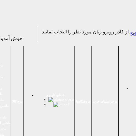
از كادر روبرو زبان مورد نظر را انتخاب نماييد.
Se
خوش آمدی
ماش
ماش
ما
ما
فضای كاربری
ورود به سیستم
ماش
درخواستهای خرید
فروشگاهها
درج کالا
ثبت نام
ماشين 
ماشین
ماشین آ
ماشین
ماش