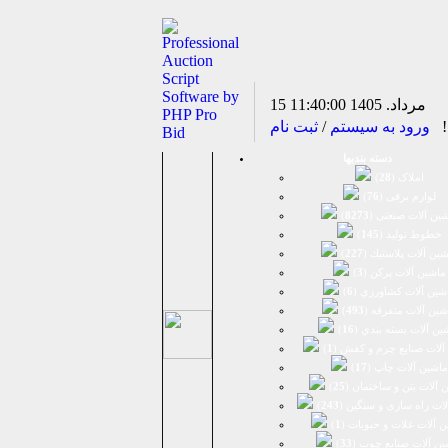
15 مرداد. 1405
11:40:00
د!
ورود به سیستم
/
ثبت نام
دسته بندیها
املاک (
28
)
لوازم برقی (
76
)
ين آلات صنعتی (
8273
)
خطوط تولید (
145
)
ين آلات پلاستيك (
227
)
ماشين آلات پرکن (
3
)
شين آلات كشاورزي (
6
)
شين آلات متفرقه (
493
)
ين آلات بسته بندي (
16
)
آلات صنایع چرم و کفش (
1
)
ماشین آلات چاپ (
17
)
 آلات بتن و ساختمان (
25
)
لات راه سازی و سنگین (
243
)
 آلات غلات و حبوبات (
1
)
ین آلات صنایع چوب (
33
)