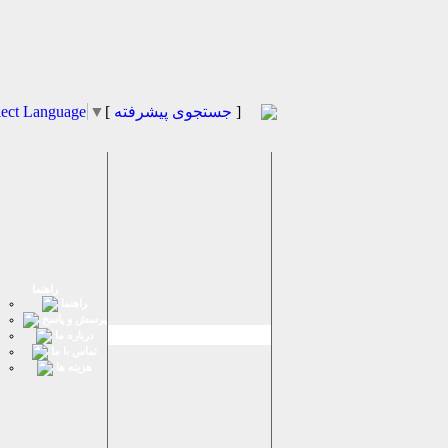
]
جستجوی پیشرفته
[
▼
lect Language
راهنما
راهنما
پرسش و پاسخ
درباره ما
تماس با ما
هزینه ها