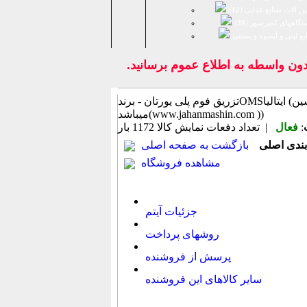
ن آلات صنایع غذایی (
12
)
تگاههای کمپرسور (
39
)
يع لبنی و آبمیوه و بستنی
 واسطه به اطلاع عموم برسانيد.
تزریق فوم پلی یورتان - برندOMSایتالیا (اطلاعات ثبت شده از سایت جهان ماشین
میباشد(www.jahanmashin.com ))
:
فعال
| تعداد دفعات نمایش كالا
1172 بار
بازگشت به صفحه اصلی
مشاهده فروشگاه
جزئیات آیتم
روشهای پرداخت
پرسش از فروشنده
سایر کالاهای این فروشنده