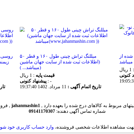
. ثبت شده از
میللنگ تراش چینی طول ۱۶۰ و قطر ۵۰
(اطلاعات ثبت شده از سایت جهان ماشین
میباشد... ))
: 1 ریال
قیمت پایه
: 1 ریال
: -
پیشنهاد كنونی
تاریخ اتمام آگهی :
11 مرداد. 1402 19:37:40
تار
یتهای مربوط به کالاهای درج شده را بعهده دارد
jahanmashin1
فروشنده این کالا ,
شماره تماس آگهی دهنده:
09141170307
هت مشاهده اطلاعات شخصی فروشنده،
وارد حساب کاربری خود شوی