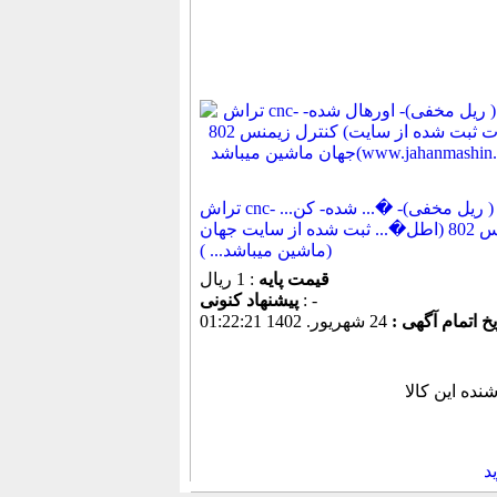
تراش cnc- روسی ( ریل مخفی)- �... شده- کن...
زیمنس 802 (اطل�... ثبت شده از سایت جهان
ماشین میباشد... ))
قیمت پایه
: 1 ریال
: -
پیشنهاد كنونی
یخ اتمام آگهی :
24 شهريور. 1402 01:22:21
د