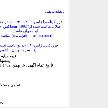
مشاهده همه
فرز،کی... ژامن- ۶... حد نو- باک..
سایت جهان ماشین میباشد... ))
قیمت پایه
: -
پیشنهاد كنونی
تاریخ اتمام آگهی :
16 بهمن. 1402 19:05:31
, تمامی مسئول
.
ج