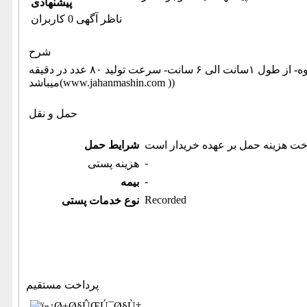
پیشنهادی
ناظر آگهی 0 کاربران
شرح
خط تولید کامل پیچ ام دی اف - پرس و رزوه- از طول ۱سانت الی ۶ سانت- سرعت تولید ۸۰ عدد در دقیقه (اطلاعات ثبت شده از سایت جهان ماشین
میباشد(www.jahanmashin.com ))
حمل و نقل
خت هزینه حمل بر عهده خریدار است
شرایط حمل
-
هزینه پستی
-
بیمه
Recorded
نوع خدمات پستی
پرداخت مستقیم