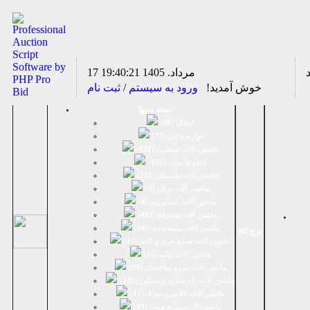
17 مرداد. 1405
19:40:22
خوش آمدید!
ورود به سیستم
/
ثبت نام
دسته بندیها
املاک (
28
)
لوازم برقی (
77
)
ماشين آلات صنعتی (
8287
)
خطوط تولید (
145
)
ماشين آلات پلاستيك (
227
)
ماشين آلات پرکن (
3
)
ماشين آلات كشاورزي (
6
)
ماشين آلات متفرقه (
493
)
ماشين آلات بسته بندي (
16
)
درج کالا
ماشين آلات صنایع چرم و کفش (
1
)
ماشین آلات چاپ (
17
)
ماشین آلات بتن و ساختمان (
25
)
ماشین آلات راه سازی و سنگین (
245
)
ماشین آلات غلات و حبوبات (
1
)
ماشین آلات صنایع چوب (
33
)