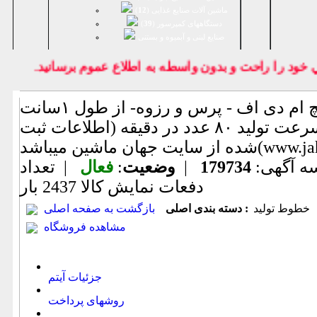
ماشین آلات صنایع غذایی (
12
)
دستگاههای کمپرسور (
39
)
صنايع لبنی و آبمیوه و بستنی
د را راحت و بدون واسطه به اطلاع عموم برسانيد.
خط تولید کامل پیچ ام دی اف - پرس و رزوه- از طول ۱سانت
الی ۶ سانت- سرعت تولید ۸۰ عدد در دقیقه (اطلاعات ثبت
www.jahanmashin.co
ه آگهی:
179734
|
وضعیت
:
فعال
| تعداد
دفعات نمایش كالا
2437 بار
خطوط تولید
دسته بندی اصلی :
بازگشت به صفحه اصلی
مشاهده فروشگاه
جزئیات آیتم
روشهای پرداخت