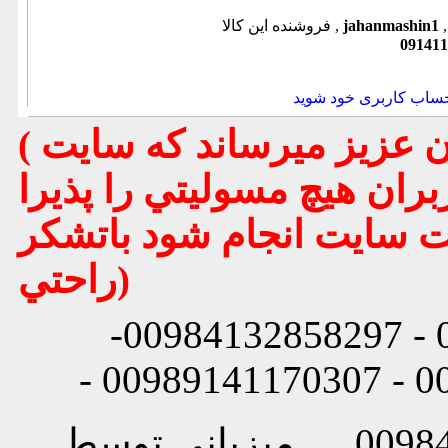
jahanmashin1
فروشنده این کالا ,
091411
حساب کاربری خود شوید
( تذكر مهم : به استحضار تمامي كاربران عزيز ميرساند كه سايت
بران هيچ مسوليتي را پذيرا
يت سايت انجام شود باتشكر
راحتي)
شماره تماس: 00984132858296 - 00984132858297-