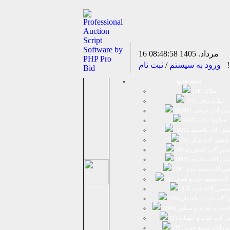
16 مرداد. 1405
08:48:58
د!
ورود به سیستم
/
ثبت نام
دسته بندیها
املاک (
28
)
لوازم برقی (
77
)
ين آلات صنعتی (
8287
)
خطوط تولید (
145
)
ين آلات پلاستيك (
227
)
ماشين آلات پرکن (
3
)
شين آلات كشاورزي (
6
)
شين آلات متفرقه (
493
)
ين آلات بسته بندي (
16
)
آلات صنایع چرم و کفش (
1
)
ماشین آلات چاپ (
17
)
 آلات بتن و ساختمان (
25
)
لات راه سازی و سنگین (
245
)
 آلات غلات و حبوبات (
1
)
ین آلات صنایع چوب (
33
)