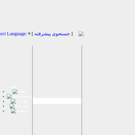
]
جستجوی پیشرفته
[
▼
lect Language
راهنما
راهنما
پرسش و پاسخ
درباره ما
تماس با ما
هزینه ها