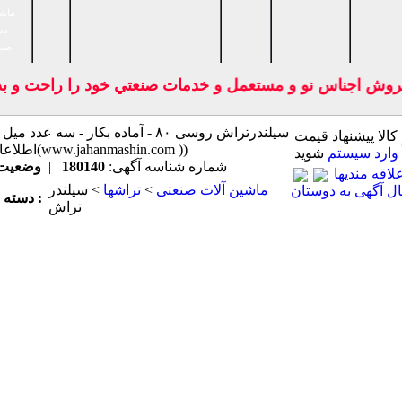
ماشی
دس
صنا
وش اجناس نو و مستعمل و خدمات صنعتي خود را راحت و بدون
سیلندرتراش روسی ۸۰ - آماده بکار 
 كالا پیشنهاد قیمت
(اطلاعات ثبت شده از سایت جهان ماشین میباشد(www.jahanmashin.com ))
وارد سیستم
شوید
شماره شناسه آگهی:
180140
|
وضعیت
اقه مندیها
ماشين آلات صنعتی
>
تراشها
> سیلندر
ل آگهی به دوستان
دسته بندی اصلی :
تراش