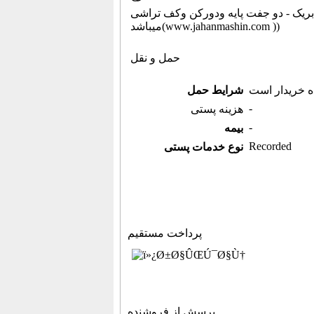
ک - دو جفت پایه ودورکن وکف تراشی (اطلاعات ثبت شده از سایت جهان ماشین
میباشد(www.jahanmashin.com ))
حمل و نقل
ه خریدار است
شرایط حمل
-
هزینه پستی
-
بیمه
Recorded
نوع خدمات پستی
پرداخت مستقیم
پرسش از فروشنده