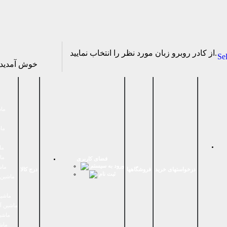
از كادر روبرو زبان مورد نظر را انتخاب نماييد.
Se
خوش آمدی
ماش
ماش
ما
ما
فضای كاربری
ورود به سیستم
ماش
درخواستهای خرید
فروشگاهها
درج کالا
ثبت نام
ماشين 
ماشین
ماشین آ
ماشین
ماش