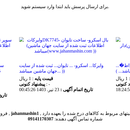
برای ارسال پرسش باید ابتدا وارد سیستم شوید.
ه دار(اط�...
وایرکا... اسکرو- ... تایوان... ثبت شده از سایت
جهان ماشین میباشد... ))
: 1 ریال
قیمت پایه
: 1 ریال
: -
پیشنهاد كنونی
تاریخ اتمام آگهی :
23 تير. 1403 00:45:26
تاری
یتهای مربوط به کالاهای درج شده را بعهده دارد
jahanmashin1
فروشنده این کالا ,
شماره تماس آگهی دهنده:
09141170307