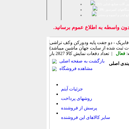
ن آلات صنایع غذایی (
12
)
تگاههای کمپرسور (
39
)
يع لبنی و آبمیوه و بستنی
 واسطه به اطلاع عموم برسانيد.
- سه عدد میل فابریک - دو جفت پایه ودورکن وکف تراشی
:
فعال
| تعداد دفعات نمایش كالا
2827 بار
بازگشت به صفحه اصلی
مشاهده فروشگاه
جزئیات آیتم
روشهای پرداخت
پرسش از فروشنده
سایر کالاهای این فروشنده