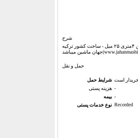
شرح
پرس برک ۶متری ۲۵میل - یک دستگاه گیوتین ۶متری ۲۵میل - یک دستگاه گیوتین ۴متری ۲۵ میل - ساخت کشور ترکیه (اطلاعات ثبت شده از سایت
باشد(www.jahanmashin.com ))
حمل و نقل
خریدار است
شرایط حمل
-
هزینه پستی
-
بیمه
Recorded
نوع خدمات پستی