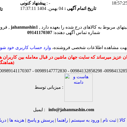
: -
پیشنهاد كنونی
تاریخ اتمام آگهی :
04 بهمن. 1404 17:37:11
تا
یتهای مربوط به کالاهای درج شده را بعهده دارد
jahanmashin1
فروشنده این کالا ,
شماره تماس آگهی دهنده:
09141170307
هت مشاهده اطلاعات شخصی فروشنده،
وارد حساب کاربری خود شوی
هماهنگي مديريت سايت انجام شود باتشكر راحتي)
میزبانی توسط :
info@jahanmashin.com
ایمیل :
کالا
|
ثبت نام
|
ورود به سیستم
|
راهنما
|
پرسش و پاسخ
|
هزینه ها
|
دربا