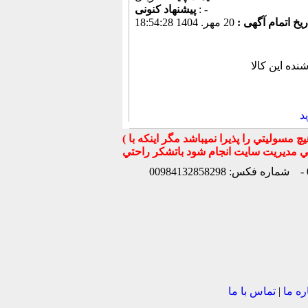
: -
پیشنهاد كنونی
ریخ اتمام آگهی :
20 مهر. 1404 18:54:28
د
( تذكر مهم : به استحضار تمامي كاربران عزيز ميرساند كه سايت جهان ماشين در قبال معامله بين كاربران هيچ مسوليتي را پذيرا نميباشد مگر اينكه با
شماره فکس: 00984132858298
ره ما
|
تماس با ما