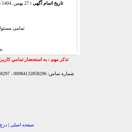
تاریخ اتمام آگهی :
27 بهمن. 1404 18:57:25
, تمامی مسئول
.
ج
شماره تماس: 00984132858296 - 00984132858297- 00984132858298 - 00989147772830 - 00989141170307 -
صفحه اصلی
|
درج 