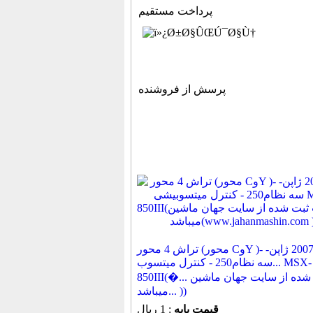
پرداخت مستقیم
پرسش از فروشنده
تراش 4 محور (محور CوY )- مدل 2007 ژاپن-
سه نظام250 - کنترل میتسوب... MSX-
850III(�... ثبت شده از سایت جهان ماشین
میباشد... ))
قیمت پایه
: 1 ریال