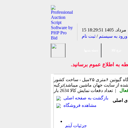
15 مرداد. 1405
18:29:51
ورود به سیستم
/
ثبت نام
درج کالا
دسته بندیها
سطه به اطلاع عموم برسانيد.
پرس برک ۶متری ۲۵میل - یک دستگاه گیوتین ۶متری ۲۵میل - ساخت کشور
عال
| تعداد دفعات نمایش كالا
2634 بار
بازگشت به صفحه اصلی
مشاهده فروشگاه
جزئیات آیتم