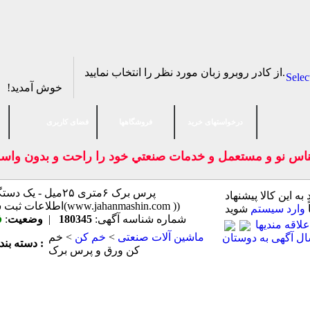
از كادر روبرو زبان مورد نظر را انتخاب نماييد.
Selec
خوش آمدید!
درخواستهای خرید
فروشگاهها
فضای كاربری
اجناس نو و مستعمل و خدمات صنعتي خود را راحت و بدون وا
به این كالا پیشنهاد
ترکیه(اطلاعات ثبت شده از سایت جهان ماشین میباشد(www.jahanmashin.com ))
ً
وارد سیستم
شوید
شماره شناسه آگهی:
180345
|
وضعیت
:
ف
لاقه مندیها
ماشين آلات صنعتی
>
خم كن
> خم
ال آگهی به دوستان
دسته بندی اصلی :
کن ورق و پرس برک