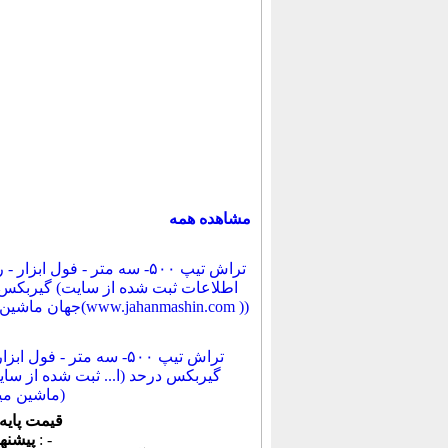
مشاهده همه
تراش تیپ ۵۰۰- سه متر - فول ا
گیربکس درحد (ا... ثبت شده از سا
ماشین میباشد... ))
قیمت پایه
: -
پیشنهاد كنونی