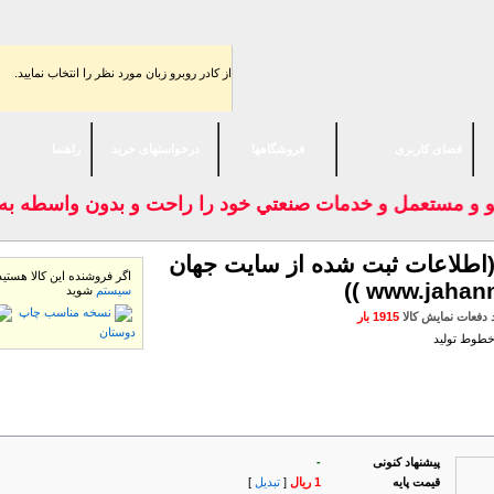
از كادر روبرو زبان مورد نظر را انتخاب نماييد.
فضای كاربری
فروشگاهها
درخواستهای خرید
راهنما
نو و مستعمل و خدمات صنعتي خود را راحت و بدون واسطه به
(اطلاعات ثبت شده از سایت جهان
اگر فروشنده این كالا هستید ی
سیستم
شوید
نسخه مناسب چاپ
دفعات نمایش كالا
1915 بار
دوستان
طوط تولید
 از فروشنده
سایر کالاهای این فروشنده
پیشنهاد كنونی
-
قیمت پایه
1 ریال
[
تبدیل
]