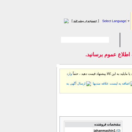
[
جستجوی پیشرفته
]
Select Language
▼
 اطلاع عموم برسانيد.
ا مایلید به این كالا پیشنهاد قیمت دهید ، حتماً
وارد
اضافه به لیست علاقه مندیها
ارسال آگهی به
مشخصات فروشنده
jahanmashin1
(
0
)