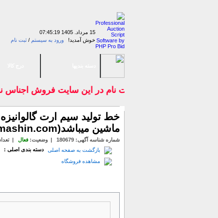
15 مرداد. 1405
07:45:19
خوش آمدید!
ورود به سیستم
/
ثبت نام
دسته بندیها
درج کالا
با ثبت نام در اين سايت فروش اجناس 
خط تولید سیم ارت گالوانیزه
ماشین میباشد(www.jahanmashin.com ))
شماره شناسه آگهی:
180679
|
وضعیت
:
فعال
| تعداد 
دسته بندی اصلی :
خ
بازگشت به صفحه اصلی
مشاهده فروشگاه
جزئیات آیتم
روشهای پرداخت
پرسش