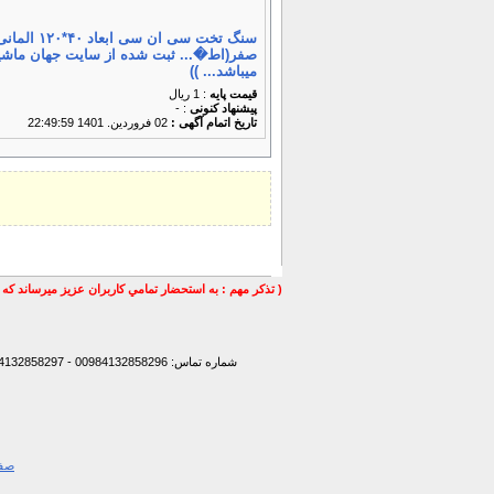
سنگ تخت سی ان سی ابع
صفر(اط�... ثبت شده از سایت جهان ماشی
میباشد... ))
قیمت پایه
: 1 ریال
پیشنهاد كنونی
: -
تاریخ اتمام آگهی :
02 فروردين. 1401 22:49:59
( تذكر مهم : به استحضار تمامي كاربران عزيز ميرساند كه 
شماره تماس: 00984132858296 - 00984132858297- 00984132858298 - 00989147772830 - 00989141170307 -
صفح