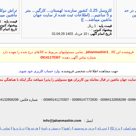
اد ۴۰*۱۲۰ المانی در حد
کاروسل 1.25- کشور سازنده: لهستان... کارگیر... متر
تراش دوکله
ن
و 5 سانتیم... (اطلاعات ثبت شده از سایت جهان
ماشین میبا
ماشین میباشد... ))
قیمت پایه
: 1 ریال
پیشنهاد كنون
قیمت پایه
: 1 ریال
تاریخ اتمام آ
پیشنهاد كنونی
: -
تاریخ اتمام آگهی :
10 خرداد. 1403 01:04:29
فروشنده این کالا ,
jahanmashin1
, تمامی مسئولیتهای مربوط به کالاهای درج شده را بعهده دارد
شماره تماس آگهی دهنده:
09141170307
جهت مشاهده اطلاعات شخصی فروشنده،
وارد حساب کاربری خود شوید
.
سايت جهان ماشين در قبال معامله بين كاربران هيچ مسوليتي را پذيرا نميباشد مگر اينكه با هماهنگي 
شماره فکس: 00984132858298
ایمیل :
info@jahanmashin.com
ه اصلی
|
درج کالا
|
ثبت نام
|
ورود به سیستم
|
راهنما
|
پرسش و پاسخ
|
هزینه ها
|
درباره ما
|
تماس با 