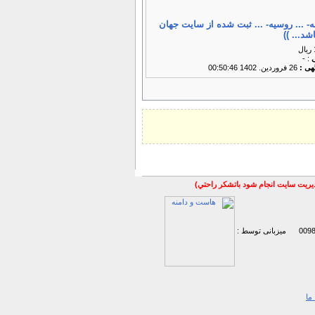
- ... روسیه- ... ثبت شده از سایت جهان
شد... ))
ی
: -
گهی :
26 فروردين. 1402 00:50:46
مديريت سايت انجام شود باتشكر راحتي)
میزبانی توسط :
ما