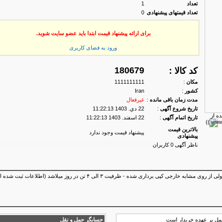
تعداد
1
تعداد قیمتهای پیشنهادی
0
برای ارائه پیشنهاد قیمت ابتدا باید عضو سایت شوید.
ورود به فضای كاربری
180679
کد کالا :
مكان
:
1111111111
كشور
:
Iran
مدت زمان باقی مانده
:
غیرفعال
تاریخ شروع آگهی
:
22 دي. 1403 11:22:13
تاریخ اتمام آگهی
:
22 اسفند. 1403 11:22:13
بالاترین قیمت
پیشنهاد قیمت وجود ندارد
پیشنهادی
ناظر آگهی 0 کاربران
خط تولید سیم ارت گالوانیزه - دستگاهها ایرانی بوده ولی از روی مشابه خارجی کپی برداری شده - ظرفیت ۳ الی ۴
مل بر عهده خریدار است
حسابگر حمل و نقل