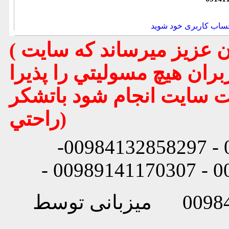
ساب کاربری خود شوید
( تذكر مهم : به استحضار تمامي كاربران عزيز ميرساند كه سايت
بران هيچ مسوليتي را پذيرا
يت سايت انجام شود باتشكر
راحتي)
شماره تماس: 00984132858296 - 00984132858297-