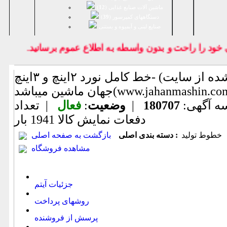
ماشین آلات صنایع غذایی (
12
)
دستگاههای کمپرسور (
39
)
صنايع لبنی و آبمیوه و بستنی
د را راحت و بدون واسطه به اطلاع عموم برسانيد.
خط کامل نورد ۲اینچ و ۳اینچ- (اطلاعات ثبت شده از سایت
ماشین میباشد(www.jahanmashin.com ))
ه آگهی:
180707
|
وضعیت
:
فعال
| تعداد
دفعات نمایش كالا
1941 بار
خطوط تولید
دسته بندی اصلی :
بازگشت به صفحه اصلی
مشاهده فروشگاه
جزئیات آیتم
روشهای پرداخت
پرسش از فروشنده