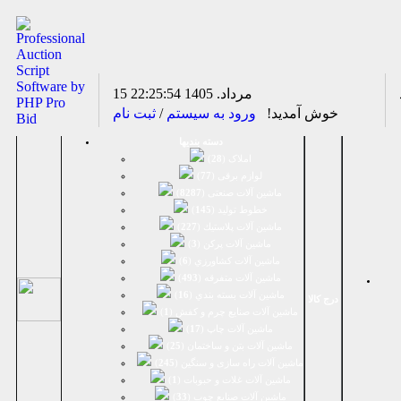
15 مرداد. 1405
22:25:55
خوش آمدید!
ورود به سیستم
/
ثبت نام
دسته بندیها
املاک (
28
)
لوازم برقی (
77
)
ماشين آلات صنعتی (
8287
)
خطوط تولید (
145
)
ماشين آلات پلاستيك (
227
)
ماشين آلات پرکن (
3
)
ماشين آلات كشاورزي (
6
)
ماشين آلات متفرقه (
493
)
ماشين آلات بسته بندي (
16
)
درج کالا
ماشين آلات صنایع چرم و کفش (
1
)
ماشین آلات چاپ (
17
)
ماشین آلات بتن و ساختمان (
25
)
ماشین آلات راه سازی و سنگین (
245
)
ماشین آلات غلات و حبوبات (
1
)
ماشین آلات صنایع چوب (
33
)