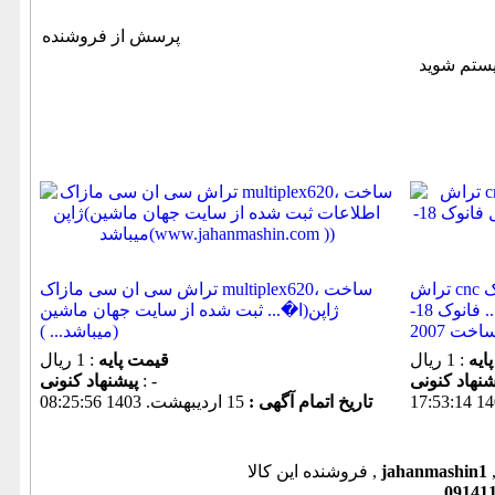
پرسش از فروشنده
تراش cnc مارک ANGELINI- م... OSCAR
تراش سی ان سی مازاک multiplex620، ساخت
-ساخت کشور ایتالی... فانوک 18i _TB- سال
ژاپن(ا�... ثبت شده از سایت جهان ماشین
اخت 2007
میباشد... ))
ایه
: 1 ریال
قیمت پایه
: 1 ریال
: -
پیشنهاد كنونی
تاریخ اتمام آگهی :
15 ارديبهشت. 1403 08:25:56
jahanmashin1
فروشنده این کالا ,
09141