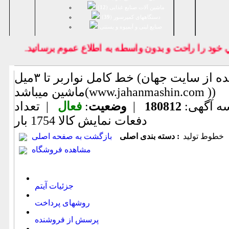
ماشین آلات صنایع غذایی (
12
)
دستگاههای کمپرسور (
39
)
صنايع لبنی و آبمیوه و بستنی
د را راحت و بدون واسطه به اطلاع عموم برسانيد.
خط کامل نواربر تا ۳میل (اطلاعات ثبت شده از سایت جهان
ماشین میباشد(www.jahanmashin.com ))
ه آگهی:
180812
|
وضعیت
:
فعال
| تعداد
دفعات نمایش كالا
1754 بار
خطوط تولید
دسته بندی اصلی :
بازگشت به صفحه اصلی
مشاهده فروشگاه
جزئیات آیتم
روشهای پرداخت
پرسش از فروشنده