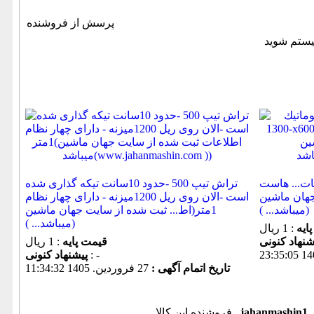
پرسش از فروشنده
ربكس اتومات... هاست
تراش تیپ 500 -حدود 10سانت تیکه گذاری شده
جهان ماشین
است -الان روی ریل 1200میزنه - دارای چهار نظام
میباشد... ))
1متر(اط... ثبت شده از سایت جهان ماشین
میباشد... ))
ایه
: 1 ریال
قیمت پایه
: 1 ریال
: -
پیشنهاد كنونی
تاریخ اتمام آگهی :
27 فروردين. 1405 11:34:32
jahanmashin1
فروشنده این کالا ,