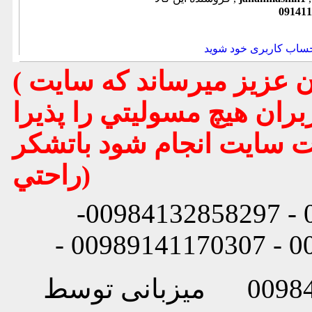
091411
حساب کاربری خود شوید
( تذكر مهم : به استحضار تمامي كاربران عزيز ميرساند كه سايت
بران هيچ مسوليتي را پذيرا
يت سايت انجام شود باتشكر
راحتي)
شماره تماس: 00984132858296 - 00984132858297-