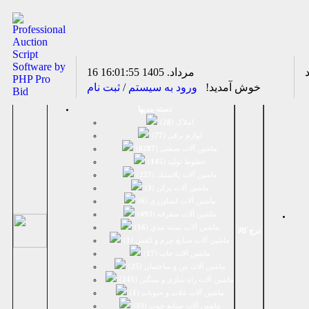
16 مرداد. 1405
16:01:55
خوش آمدید!
ورود به سیستم
/
ثبت نام
دسته بندیها
املاک (
28
)
لوازم برقی (
77
)
ماشين آلات صنعتی (
8287
)
خطوط تولید (
145
)
ماشين آلات پلاستيك (
227
)
ماشين آلات پرکن (
3
)
ماشين آلات كشاورزي (
6
)
ماشين آلات متفرقه (
493
)
ماشين آلات بسته بندي (
16
)
درج کالا
ماشين آلات صنایع چرم و کفش (
1
)
ماشین آلات چاپ (
17
)
ماشین آلات بتن و ساختمان (
25
)
ماشین آلات راه سازی و سنگین (
245
)
ماشین آلات غلات و حبوبات (
1
)
ماشین آلات صنایع چوب (
33
)