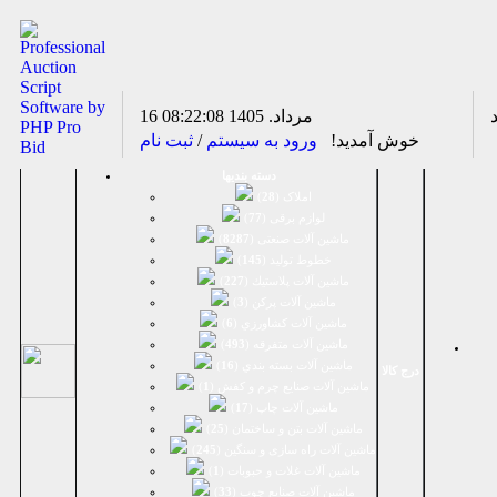
16 مرداد. 1405
08:22:08
خوش آمدید!
ورود به سیستم
/
ثبت نام
دسته بندیها
املاک (
28
)
لوازم برقی (
77
)
ماشين آلات صنعتی (
8287
)
خطوط تولید (
145
)
ماشين آلات پلاستيك (
227
)
ماشين آلات پرکن (
3
)
ماشين آلات كشاورزي (
6
)
ماشين آلات متفرقه (
493
)
ماشين آلات بسته بندي (
16
)
درج کالا
ماشين آلات صنایع چرم و کفش (
1
)
ماشین آلات چاپ (
17
)
ماشین آلات بتن و ساختمان (
25
)
ماشین آلات راه سازی و سنگین (
245
)
ماشین آلات غلات و حبوبات (
1
)
ماشین آلات صنایع چوب (
33
)