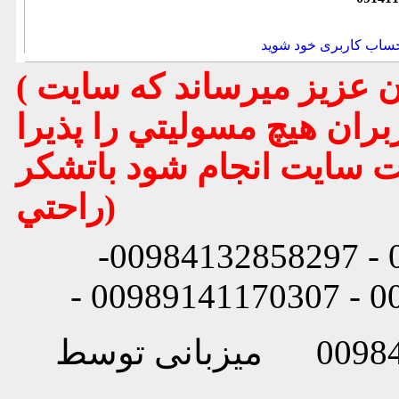
حساب کاربری خود شوید
( تذكر مهم : به استحضار تمامي كاربران عزيز ميرساند كه سايت
بران هيچ مسوليتي را پذيرا
يت سايت انجام شود باتشكر
راحتي)
شماره تماس: 00984132858296 - 00984132858297-