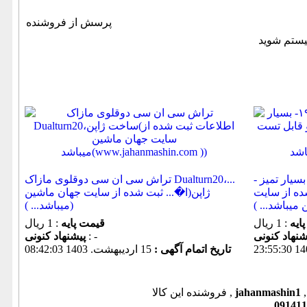
پرسش از فروشنده
بسیار تمیز -
تراش سی ان سی دوقلوی مازاک Dualturn20،...
ده از سایت
ژاپن(ا�... ثبت شده از سایت جهان ماشین
میباشد... ))
ایه
: 1 ریال
قیمت پایه
: 1 ریال
: -
پیشنهاد كنونی
تاریخ اتمام آگهی :
15 ارديبهشت. 1403 08:42:03
jahanmashin1
فروشنده این کالا ,
091411