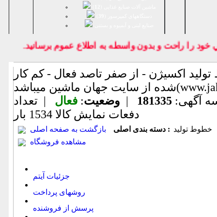
ماشین آلات صنایع غذایی (
12
)
دستگاههای کمپرسور (
39
)
صنايع لبنی و آبمیوه و بستنی
د را راحت و بدون واسطه به اطلاع عموم برسانيد.
ولید اکسیژن - از صفر تاصد فعال - کم کار (اطلاعات ثبت
www.jahanmashi ))
ه آگهی:
181335
|
وضعیت
:
فعال
| تعداد
دفعات نمایش كالا
1534 بار
خطوط تولید
دسته بندی اصلی :
بازگشت به صفحه اصلی
مشاهده فروشگاه
جزئیات آیتم
روشهای پرداخت
پرسش از فروشنده