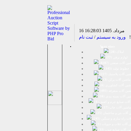
16 مرداد. 1405
16:28:03
د!
ورود به سیستم
/
ثبت نام
دسته بندیها
املاک (
28
)
لوازم برقی (
77
)
ين آلات صنعتی (
8287
)
خطوط تولید (
145
)
ين آلات پلاستيك (
227
)
ماشين آلات پرکن (
3
)
شين آلات كشاورزي (
6
)
شين آلات متفرقه (
493
)
ين آلات بسته بندي (
16
)
آلات صنایع چرم و کفش (
1
)
ماشین آلات چاپ (
17
)
 آلات بتن و ساختمان (
25
)
لات راه سازی و سنگین (
245
)
 آلات غلات و حبوبات (
1
)
ین آلات صنایع چوب (
33
)