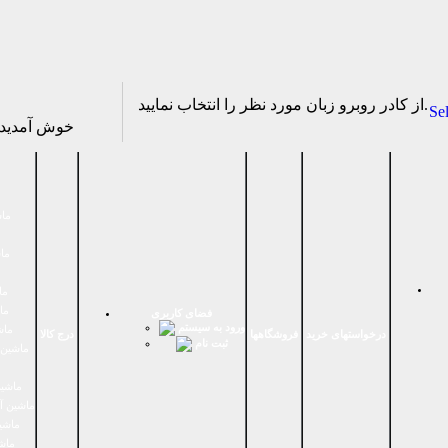
از كادر روبرو زبان مورد نظر را انتخاب نماييد.
Se
خوش آمدی
ماش
ماش
ما
ما
فضای كاربری
ورود به سیستم
ماش
درخواستهای خرید
فروشگاهها
درج کالا
ثبت نام
ماشين 
ماشین
ماشین آ
ماشین
ماش