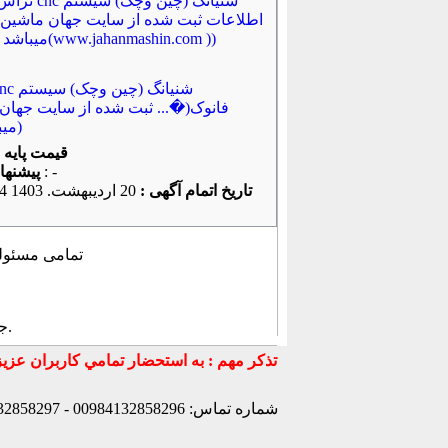
فانوک(�... ثبت شده از سایت جهان
میباشد... ))
قیمت پایه
: -
پیشنهاد كنونی
تاریخ اتمام آگهی :
20 ارديبهشت. 1403 20:30:04
, تمامی مسئول
.
ج
شماره تماس: 00984132858296 - 00984132858297- 00984132858298 - 00989147772830 - 00989141170307 -