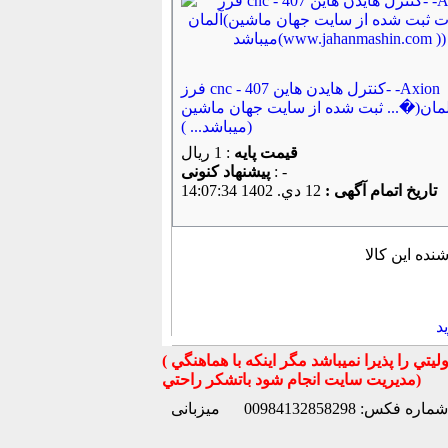
فرز cnc - کنترل هایدن هاین 407- -Axion
لمان(�... ثبت شده از سایت جهان ماشین
میباشد... ))
قیمت پایه
: 1 ریال
: -
پیشنهاد كنونی
تاریخ اتمام آگهی :
12 دي. 1402 14:07:34
د
( تذكر مهم : به استحضار تمامي كاربران عزيز ميرساند كه سايت جهان ماشين در قبال معامله بين كاربران هيچ مسوليتي را پذيرا نميباشد مگر اينكه با هماهنگي
مديريت سايت انجام شود باتشكر راحتي)
شماره فکس: 00984132858298
میزبانی