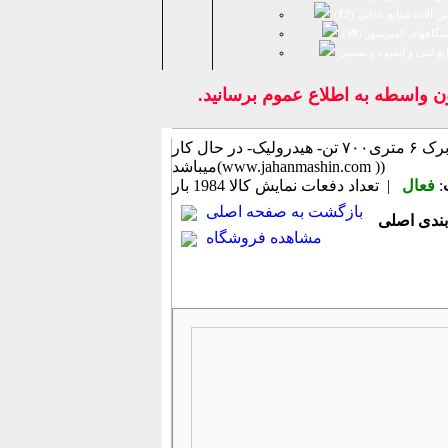
ن آلات صنایع غذایی (
12
)
تگاههای کمپرسور (
39
)
يع لبنی و آبمیوه و بستنی
اسطه به اطلاع عموم برسانيد.
پرس برک ۶ متری۷۰۰ تن- هیدرولیک- در حال کار (اطلاعات ثبت شده از سایت جهان ماشین
میباشد(www.jahanmashin.com ))
:
فعال
| تعداد دفعات نمایش كالا
1984 بار
بازگشت به صفحه اصلی
مشاهده فروشگاه