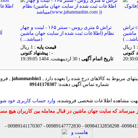
تراش cnc شنیانگ (چین وچک) سیستم
تراش ۵ متری روس - سنتر ۱۶۵ - لینت و چهار
 ماشین
نظام (اطلاعات ثبت شده از سایت جهان ماشین
آ
میباشد... ))
: 1 ریال
قیمت پایه
: 1 ریال
: -
پیشنهاد كنونی
تاریخ اتمام آگهی :
30 ارديبهشت. 1404 19:39:05
یتهای مربوط به کالاهای درج شده را بعهده دارد
jahanmashin1
فروشنده این کالا ,
شماره تماس آگهی دهنده:
09141170307
هت مشاهده اطلاعات شخصی فروشنده،
وارد حساب کاربری خود شوی