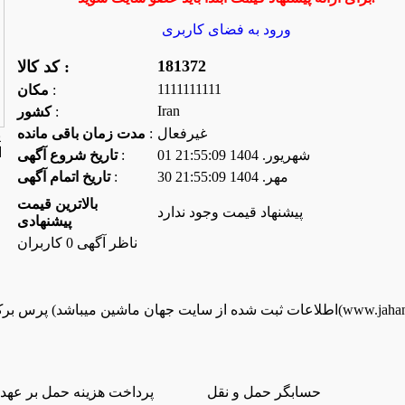
ورود به فضای كاربری
181372
کد کالا :
1111111111
:
مكان
Iran
:
كشور
غیرفعال
:
مدت زمان باقی مانده
01 شهريور. 1404 21:55:09
:
تاریخ شروع آگهی
30 مهر. 1404 21:55:09
:
تاریخ اتمام آگهی
بالاترین قیمت
پیشنهاد قیمت وجود ندارد
پیشنهادی
ناظر آگهی 0 کاربران
ز سایت جهان ماشین میباشد(www.jahanmashin.com ))
حسابگر حمل و نقل
پرداخت هزینه حمل بر عهد