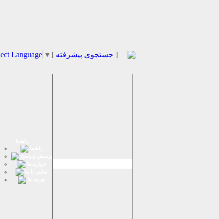
]
جستجوی پیشرفته
[
▼
lect Language
راهنما
راهنما
پرسش و پاسخ
درباره ما
تماس با ما
هزینه ها