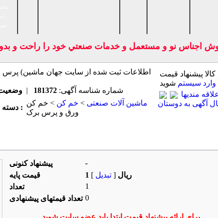
ماشی
دس
صنا
ش اجناس نو و مستعمل و خدمات صنعتي خود را راحت و بدون و
 كالا پیشنهاد قیمت
وارد سیستم
شوید
شماره شناسه آگهی:
181372
|
وضعیت
اقه مندیها
ماشين آلات صنعتی
>
خم كن
> خم کن
ل آگهی به دوستان
دسته بندی اصلی :
ورق و پرس برک
فروشنده
سایر کالاهای این فروشنده
-
پیشنهاد كنونی
1 ریال
[
تبدیل
]
قیمت پایه
1
تعداد
0
تعداد قیمتهای پیشنهادی
برای ارائه پیشنهاد قیمت ابتدا باید عضو سایت شوید.