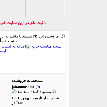
با ثبت نام در اين سايت فرو
اگر فروشنده این كالا هستید یا مایلید به این
دهید ، حتماً
نسخه مناسب چاپ
اضافه به لیست عل
ارسا
جزئیات آیتم
روشهای پرداخت
پرسش از 
مشخصات فروشنده
jahanmashin1
(
0
)
عضویت از تاریخ
15 بهمن. 1391
Iran
در