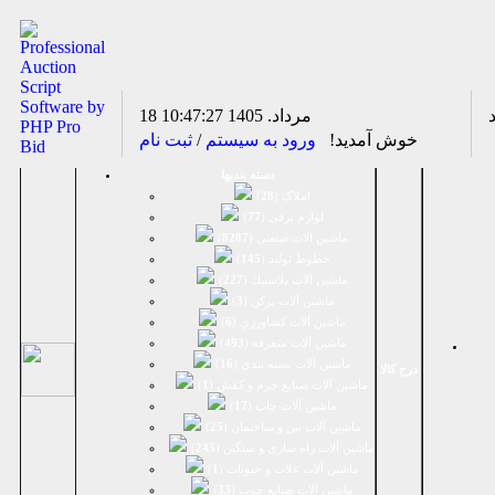
18 مرداد. 1405
10:47:27
خوش آمدید!
ورود به سیستم
/
ثبت نام
دسته بندیها
املاک (
28
)
لوازم برقی (
77
)
ماشين آلات صنعتی (
8287
)
خطوط تولید (
145
)
ماشين آلات پلاستيك (
227
)
ماشين آلات پرکن (
3
)
ماشين آلات كشاورزي (
6
)
ماشين آلات متفرقه (
493
)
ماشين آلات بسته بندي (
16
)
درج کالا
ماشين آلات صنایع چرم و کفش (
1
)
ماشین آلات چاپ (
17
)
ماشین آلات بتن و ساختمان (
25
)
ماشین آلات راه سازی و سنگین (
245
)
ماشین آلات غلات و حبوبات (
1
)
ماشین آلات صنایع چوب (
33
)