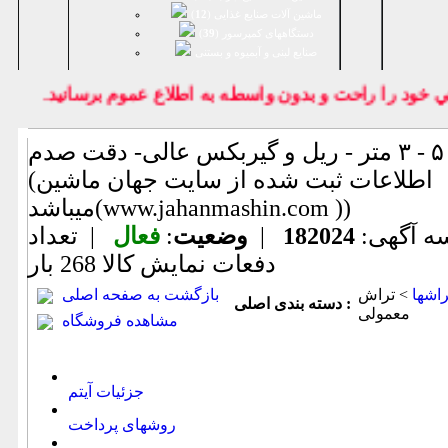
ماشین آلات صنایع غذایی (
12
)
دستگاههای کمپرسور (
39
)
صنايع لبنی و آبمیوه و بستنی
ود را راحت و بدون واسطه به اطلاع عموم برسانيد.
تراش تیپ ۵۰۰ - ۳ متر - ریل و گیربکس عالی- دقت صدم
(اطلاعات ثبت شده از سایت جهان ماشین
میباشد(www.jahanmashin.com ))
ه آگهی:
182024
|
وضعیت
:
فعال
| تعداد
دفعات نمایش كالا
268 بار
راشها
> تراش
بازگشت به صفحه اصلی
دسته بندی اصلی :
معمولی
مشاهده فروشگاه
جزئیات آیتم
روشهای پرداخت