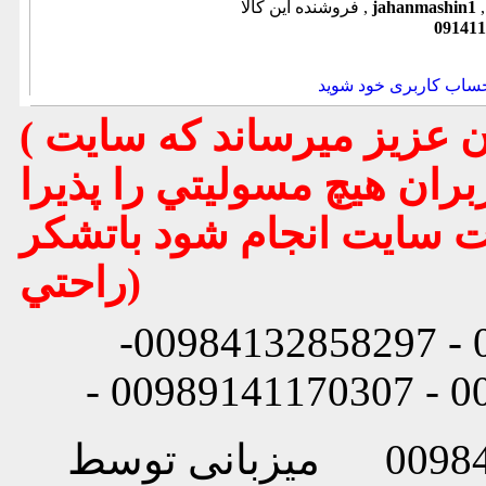
jahanmashin1
فروشنده این کالا ,
091411
حساب کاربری خود شوید
( تذكر مهم : به استحضار تمامي كاربران عزيز ميرساند كه سايت
بران هيچ مسوليتي را پذيرا
يت سايت انجام شود باتشكر
راحتي)
شماره تماس: 00984132858296 - 00984132858297-