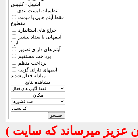
اشپیل - کلیپس
تنظیمات لیست بندی
فقط آیتم هایی با قیمت
مقطوع
حراج های استاندارد
آیتمهایی با تعداد بیشتر
از 1
آیتم های دارای تصویر
پرداخت مستقیم
پرداخت منظم
آیتمهای دارای گزینه
مبادله فعال شدند
مشاهده نتایج
مكان
( تذكر مهم : به استحضار تمامي كاربران عزيز ميرساند كه سايت