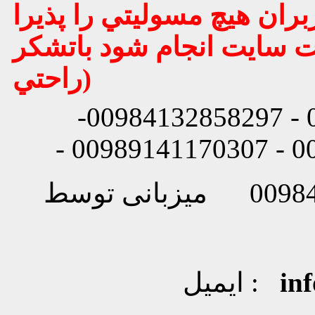
بران هيچ مسوليتي را پذيرا
يت سايت انجام شود باتشكر
راحتي)
شماره تماس: 00984132858296 - 00984132858297-
in
ایمیل :