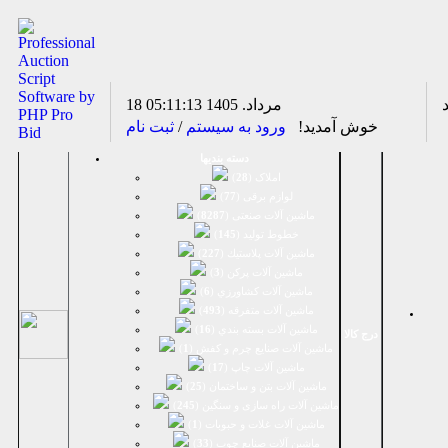
18 مرداد. 1405
05:11:13
خوش آمدید!
ورود به سیستم
/
ثبت نام
دسته بندیها
املاک (
28
)
لوازم برقی (
77
)
ماشين آلات صنعتی (
8287
)
خطوط تولید (
145
)
ماشين آلات پلاستيك (
227
)
ماشين آلات پرکن (
3
)
ماشين آلات كشاورزي (
6
)
ماشين آلات متفرقه (
493
)
ماشين آلات بسته بندي (
16
)
درج کالا
ماشين آلات صنایع چرم و کفش (
1
)
ماشین آلات چاپ (
17
)
ماشین آلات بتن و ساختمان (
25
)
ماشین آلات راه سازی و سنگین (
245
)
ماشین آلات غلات و حبوبات (
1
)
ماشین آلات صنایع چوب (
33
)