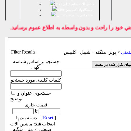
ماشین آلات صنایع غذایی (
12
)
دستگاههای کمپرسور (
39
)
صنايع لبنی و آبمیوه و بستنی
 خود را راحت و بدون واسطه به اطلاع عموم برسانيد.
Filter Results
نعتی
> پونز- منگنه - اشپیل - کلیپس
جستجو بر اساس شناسه
مهای تکرار شده در لیست
آگهی
کلمات کلیدی مورد جستجو
جستجوی عنوان و
توضیح
قیمت جاری
تا
]
Reset
دسته بندیها [
انتخاب شد
: ماشين آلات
صنعتی > پونز- منگنه -