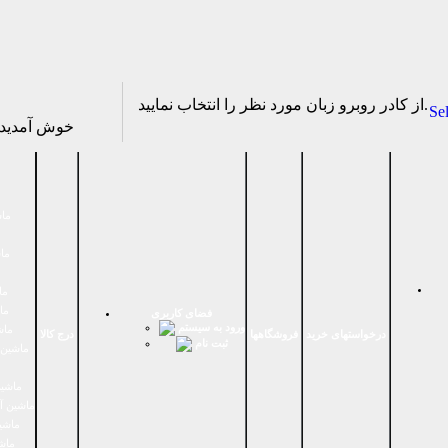
از كادر روبرو زبان مورد نظر را انتخاب نماييد.
Se
خوش آمدی
ماش
ماش
ما
ما
فضای كاربری
ورود به سیستم
ماش
درخواستهای خرید
فروشگاهها
درج کالا
ثبت نام
ماشين 
ماشین
ماشین آ
ماشین
ماش