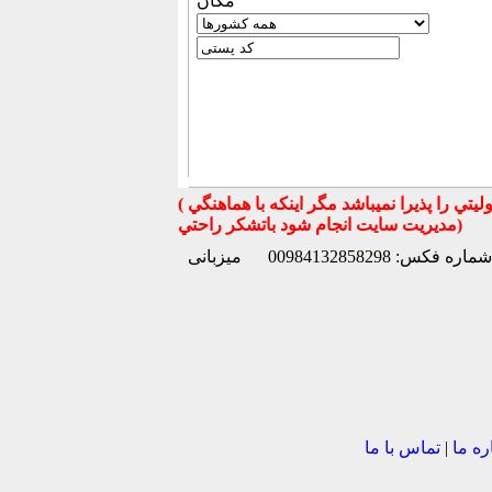
مكان
( تذكر مهم : به استحضار تمامي كاربران عزيز ميرساند كه سايت جهان ماشين در قبال معامله بين كاربران هيچ مسوليتي را پذيرا نميباشد مگر اينكه با هماهنگي
مديريت سايت انجام شود باتشكر راحتي)
شماره فکس: 00984132858298
میزبانی
ره ما
|
تماس با ما