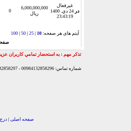
غیرفعال
6,000,000,000
0
در
24 دي. 1400
ریال
23:43:19
آیتم های هر صفحه:
10
|
25
|
50
|
100
صفح
شماره تماس: 00984132858296 - 00984132858297- 00984132858298 - 00989147772830 - 00989141170307 -
صفحه اصلی
|
درج 