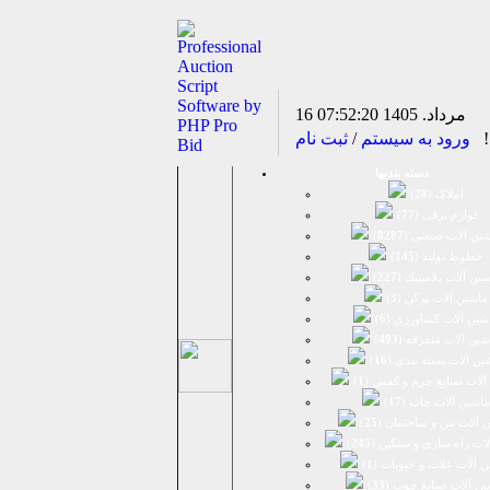
16 مرداد. 1405
07:52:20
د!
ورود به سیستم
/
ثبت نام
دسته بندیها
املاک (
28
)
لوازم برقی (
77
)
ين آلات صنعتی (
8287
)
خطوط تولید (
145
)
ين آلات پلاستيك (
227
)
ماشين آلات پرکن (
3
)
شين آلات كشاورزي (
6
)
شين آلات متفرقه (
493
)
ين آلات بسته بندي (
16
)
آلات صنایع چرم و کفش (
1
)
ماشین آلات چاپ (
17
)
 آلات بتن و ساختمان (
25
)
لات راه سازی و سنگین (
245
)
 آلات غلات و حبوبات (
1
)
ین آلات صنایع چوب (
33
)