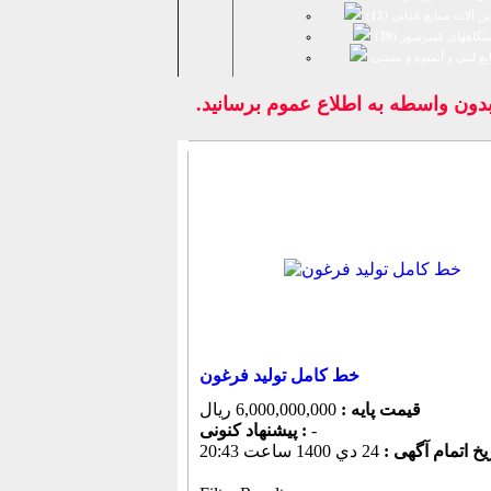
ن آلات صنایع غذایی (
12
)
تگاههای کمپرسور (
39
)
يع لبنی و آبمیوه و بستنی
ون واسطه به اطلاع عموم برسانيد.
خط کامل تولید فرغون
قیمت پایه :
6,000,000,000 ریال
-
پیشنهاد كنونی :
یخ اتمام آگهی :
24 دي 1400 ساعت 20:43