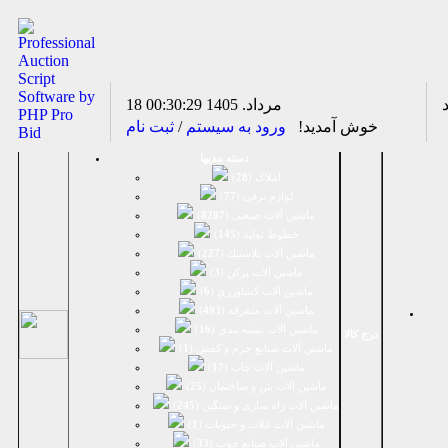
18 مرداد. 1405
00:30:29
خوش آمدید!
ورود به سیستم
/
ثبت نام
دسته بندیها
املاک (
28
)
لوازم برقی (
77
)
ماشين آلات صنعتی (
8287
)
خطوط تولید (
145
)
ماشين آلات پلاستيك (
227
)
ماشين آلات پرکن (
3
)
ماشين آلات كشاورزي (
6
)
ماشين آلات متفرقه (
493
)
ماشين آلات بسته بندي (
16
)
درج کالا
ماشين آلات صنایع چرم و کفش (
1
)
ماشین آلات چاپ (
17
)
ماشین آلات بتن و ساختمان (
25
)
ماشین آلات راه سازی و سنگین (
245
)
ماشین آلات غلات و حبوبات (
1
)
ماشین آلات صنایع چوب (
33
)