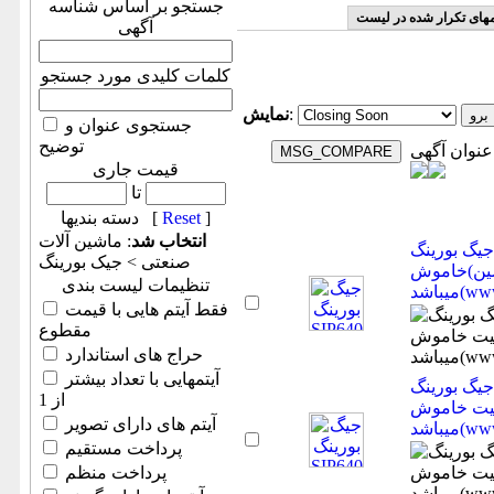
جستجو بر اساس شناسه
مهای تکرار شده در لیست
آگهی
کلمات کلیدی مورد جستجو
:
نمایش
جستجوی عنوان و
توضیح
عنوان آگهی
قیمت جاری
تا
]
Reset
دسته بندیها [
انتخاب شد
: ماشين آلات
جیگ بورینگ SIP640 سوئیس cnc -در حد آکبند واقعی وضعیت
صنعتی > جیک بورینگ
خاموش(اطلاعات ثبت شده از سایت جهان ماشین
تنظیمات لیست بندی
ww ))
فقط آیتم هایی با قیمت
مقطوع
حراج های استاندارد
آیتمهایی با تعداد بیشتر
جیگ بورینگ SIP640 سوئیس cnc -در حد آکبند واقعی
از 1
لاعات ثبت شده از سایت جهان ماشین
آیتم های دارای تصویر
ww ))
پرداخت مستقیم
پرداخت منظم