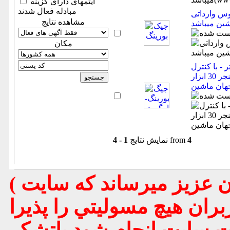
آیتمهای دارای گزینه
مبادله فعال شدند
لاعات ثبت شده از سایت
مشاهده نتایج
مكان
ی 1200×600×600 میلیمتر - با کنترل
هاست - چهار محور - تول چنجر 30 ابزار (اطلاعات ثبت شده
4
from
نمایش نتایج
1 - 4
( تذكر مهم : به استحضار تمامي كاربران عزيز ميرساند كه سايت
بران هيچ مسوليتي را پذيرا
يت سايت انجام شود باتشكر