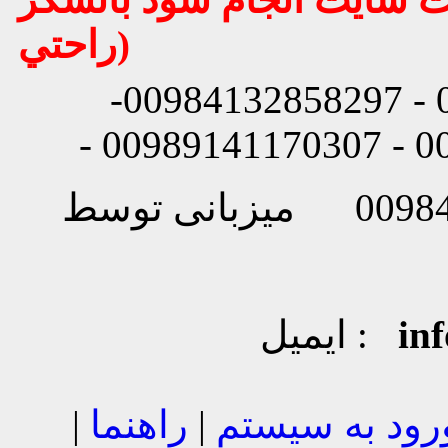
راحتي)
شماره تماس: 00984132858296 - 00984132858297-
in
ایمیل :
رود به سیستم
|
راهنما
|