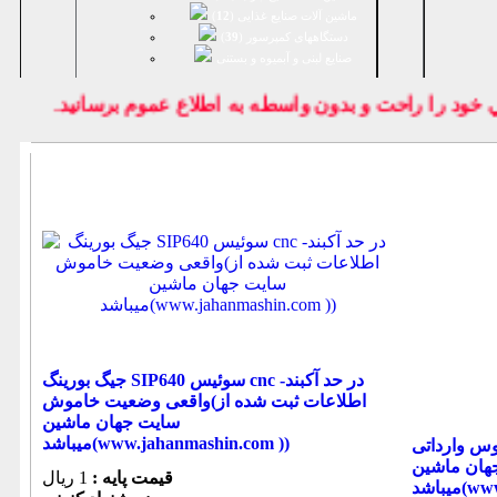
ماشین آلات صنایع غذایی (
12
)
دستگاههای کمپرسور (
39
)
صنايع لبنی و آبمیوه و بستنی
د را راحت و بدون واسطه به اطلاع عموم برسانيد.
جیگ بورینگ SIP640 سوئیس cnc -در حد آکبند
واقعی وضعیت خاموش(اطلاعات ثبت شده از
سایت جهان ماشین
میباشد(www.jahanmashin.com ))
(اطلاعات ثبت شده از
هان ماشین
قیمت پایه :
1 ریال
ww ))