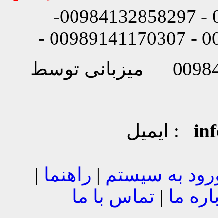
شماره تماس: 00984132858296 - 00984132858297-
in
ایمیل :
رود به سیستم
|
راهنما
|
اره ما
|
تماس با ما