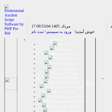
17 مرداد. 1405
09:53:04
خوش آمدید!
ورود به سیستم
/
ثبت نام
دسته بندیها
املاک (
28
)
لوازم برقی (
77
)
ماشين آلات صنعتی (
8287
)
خطوط تولید (
145
)
ماشين آلات پلاستيك (
227
)
ماشين آلات پرکن (
3
)
ماشين آلات كشاورزي (
6
)
ماشين آلات متفرقه (
493
)
ماشين آلات بسته بندي (
16
)
درج کالا
ماشين آلات صنایع چرم و کفش (
1
)
ماشین آلات چاپ (
17
)
ماشین آلات بتن و ساختمان (
25
)
ماشین آلات راه سازی و سنگین (
245
)
ماشین آلات غلات و حبوبات (
1
)
ماشین آلات صنایع چوب (
33
)