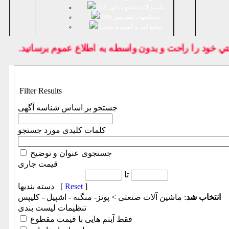
ماشین آلات صنایع غذایی (
12
)
دستگاههای کمپرسور (
39
)
صنايع لبنی و آبمیوه و بستنی
خود را راحت و بدون واسطه به اطلاع عموم برسانيد.
Filter Results
جستجو بر اساس شناسه آگهی
کلمات کلیدی مورد جستجو
جستجوی عنوان و توضیح
قیمت جاری
تا
]
Reset
دسته بندیها [
انتخاب شد
: ماشين آلات صنعتی > پونز- منگنه - اشپیل - کلیپس
تنظیمات لیست بندی
فقط آیتم هایی با قیمت مقطوع