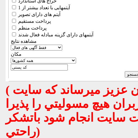
حراج های استاندارد
آیتمهایی با تعداد بیشتر از 1
آیتم های دارای تصویر
پرداخت مستقیم
پرداخت منظم
آیتمهای دارای گزینه مبادله فعال شدند
مشاهده نتایج
مكان
( تذكر مهم : به استحضار تمامي كاربران عزيز ميرساند كه سايت
بران هيچ مسوليتي را پذيرا
يت سايت انجام شود باتشكر
راحتي)