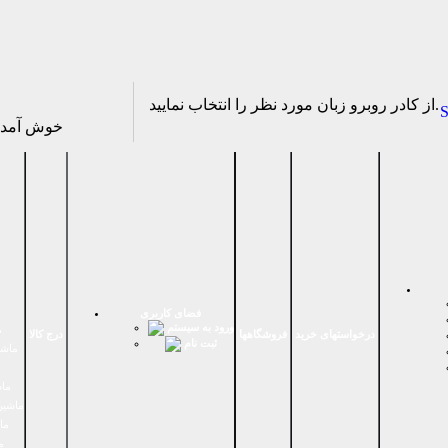
از كادر روبرو زبان مورد نظر را انتخاب نماييد.
S
خوش آمد
فضای كاربری
ورود به سیستم
م
درخواستهای خرید
فروشگاهها
درج کالا
ثبت نام
ماشي
ماش
ماشین
ما
م