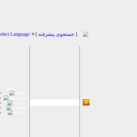
]
جستجوی پیشرفته
[
▼
elect Language
راهنما
راهنما
پرسش و پاسخ
درباره ما
تماس با ما
هزینه ها