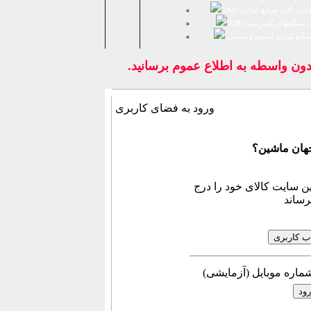
شین آلات صنایع غذایی (
12
)
دستگاههای کمپرسور (
39
)
نايع لبنی و آبمیوه و بستنی
دون واسطه به اطلاع عموم برسانيد.
ورود به فضای كاربری
جهان ماشین؟
ن سایت کالای خود را درج
رساند
آزمایشی) شماره موبایل