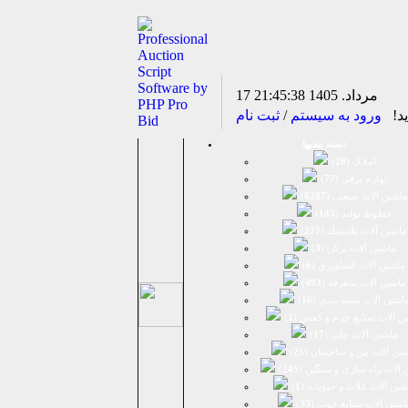
17 مرداد. 1405
21:45:38
ید!
ورود به سیستم
/
ثبت نام
دسته بندیها
املاک (
28
)
لوازم برقی (
77
)
ماشين آلات صنعتی (
8287
)
خطوط تولید (
145
)
ماشين آلات پلاستيك (
227
)
ماشين آلات پرکن (
3
)
ماشين آلات كشاورزي (
6
)
ماشين آلات متفرقه (
493
)
اشين آلات بسته بندي (
16
)
ن آلات صنایع چرم و کفش (
1
)
ماشین آلات چاپ (
17
)
ین آلات بتن و ساختمان (
25
)
 آلات راه سازی و سنگین (
245
)
شین آلات غلات و حبوبات (
1
)
اشین آلات صنایع چوب (
33
)