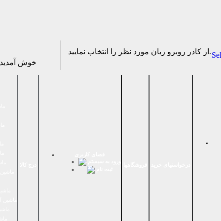
از كادر روبرو زبان مورد نظر را انتخاب نماييد.
Se
خوش آمدی
ماش
ماش
ما
ما
فضای كاربری
ورود به سیستم
ماش
درخواستهای خرید
فروشگاهها
درج کالا
ثبت نام
ماشين 
ماشین
ماشین آ
ماشین
ماش