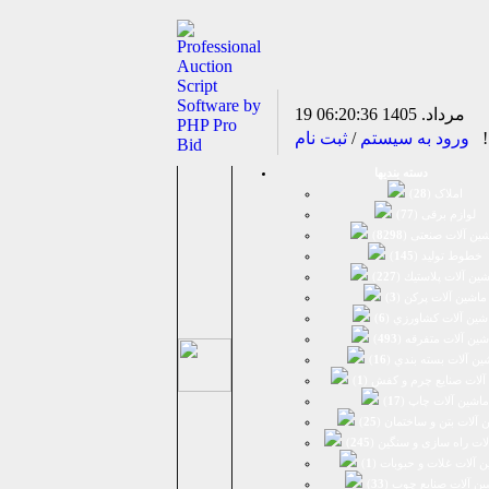
19 مرداد. 1405
06:20:36
د!
ورود به سیستم
/
ثبت نام
دسته بندیها
املاک (
28
)
لوازم برقی (
77
)
ين آلات صنعتی (
8298
)
خطوط تولید (
145
)
ين آلات پلاستيك (
227
)
ماشين آلات پرکن (
3
)
شين آلات كشاورزي (
6
)
شين آلات متفرقه (
493
)
ين آلات بسته بندي (
16
)
آلات صنایع چرم و کفش (
1
)
ماشین آلات چاپ (
17
)
 آلات بتن و ساختمان (
25
)
لات راه سازی و سنگین (
245
)
 آلات غلات و حبوبات (
1
)
ین آلات صنایع چوب (
33
)