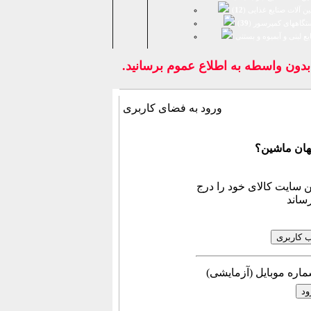
ن آلات صنایع غذایی (
12
)
تگاههای کمپرسور (
39
)
يع لبنی و آبمیوه و بستنی
ون واسطه به اطلاع عموم برسانيد.
ورود به فضای كاربری
هان ماشین؟
 سایت کالای خود را درج
ساند
مایشی) شماره موبایل