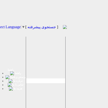
]
جستجوی پیشرفته
[
▼
lect Language
راهنما
راهنما
پرسش و پاسخ
درباره ما
تماس با ما
هزینه ها