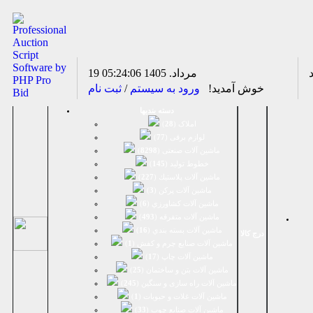
19 مرداد. 1405
05:24:06
خوش آمدید!
ورود به سیستم
/
ثبت نام
دسته بندیها
املاک (
28
)
لوازم برقی (
77
)
ماشين آلات صنعتی (
8298
)
خطوط تولید (
145
)
ماشين آلات پلاستيك (
227
)
ماشين آلات پرکن (
3
)
ماشين آلات كشاورزي (
6
)
ماشين آلات متفرقه (
493
)
ماشين آلات بسته بندي (
16
)
درج کالا
ماشين آلات صنایع چرم و کفش (
1
)
ماشین آلات چاپ (
17
)
ماشین آلات بتن و ساختمان (
25
)
ماشین آلات راه سازی و سنگین (
245
)
ماشین آلات غلات و حبوبات (
1
)
ماشین آلات صنایع چوب (
33
)