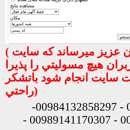
مشاهده نتایج
مكان
( تذكر مهم : به استحضار تمامي كاربران عزيز ميرساند كه سايت
بران هيچ مسوليتي را پذيرا
يت سايت انجام شود باتشكر
راحتي)
شماره تماس: 00984132858296 - 00984132858297-