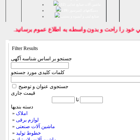
ماشین آلات صنایع غذایی (
12
)
دستگاههای کمپرسور (
39
)
صنايع لبنی و آبمیوه و بستنی
ود را راحت و بدون واسطه به اطلاع عموم برسانيد.
Filter Results
جستجو بر اساس شناسه آگهی
کلمات کلیدی مورد جستجو
جستجوی عنوان و توضیح
قیمت جاری
تا
دسته بندیها
املاک
»
لوازم برقی
»
ماشين آلات صنعتی
»
خطوط تولید
»
ماشين آلات پلاستيك
»