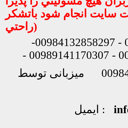
بران هيچ مسوليتي را پذيرا
يت سايت انجام شود باتشكر
راحتي)
شماره تماس: 00984132858296 - 00984132858297-
in
ایمیل :