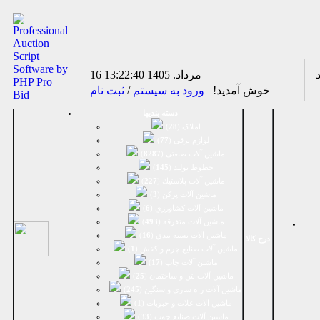
16 مرداد. 1405
13:22:40
خوش آمدید!
ورود به سیستم
/
ثبت نام
دسته بندیها
املاک (
28
)
لوازم برقی (
77
)
ماشين آلات صنعتی (
8287
)
خطوط تولید (
145
)
ماشين آلات پلاستيك (
227
)
ماشين آلات پرکن (
3
)
ماشين آلات كشاورزي (
6
)
ماشين آلات متفرقه (
493
)
ماشين آلات بسته بندي (
16
)
درج کالا
ماشين آلات صنایع چرم و کفش (
1
)
ماشین آلات چاپ (
17
)
ماشین آلات بتن و ساختمان (
25
)
ماشین آلات راه سازی و سنگین (
245
)
ماشین آلات غلات و حبوبات (
1
)
ماشین آلات صنایع چوب (
33
)