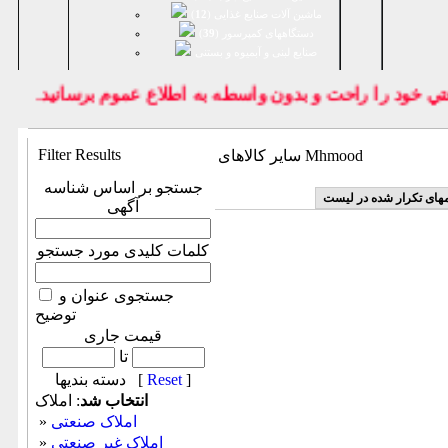
ماشین آلات صنایع غذایی (
12
)
دستگاههای کمپرسور (
39
)
صنايع لبنی و آبمیوه و بستنی
خود را راحت و بدون واسطه به اطلاع عموم برسانيد.
Filter Results
سایر کالاهای Mhmood
جستجو بر اساس شناسه
مهای تکرار شده در لیست
آگهی
کلمات کلیدی مورد جستجو
جستجوی عنوان و
توضیح
قیمت جاری
تا
]
Reset
دسته بندیها [
انتخاب شد
: املاک
املاک صنعتی
»
املاک غیر صنعتی
»