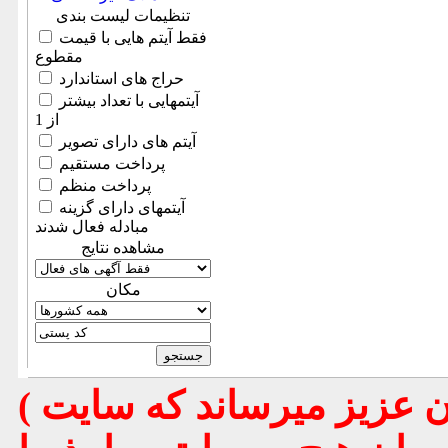
تنظیمات لیست بندی
فقط آیتم هایی با قیمت
مقطوع
حراج های استاندارد
آیتمهایی با تعداد بیشتر
از 1
آیتم های دارای تصویر
پرداخت مستقیم
پرداخت منظم
آیتمهای دارای گزینه
مبادله فعال شدند
مشاهده نتایج
مكان
( تذكر مهم : به استحضار تمامي كاربران عزيز ميرساند كه سايت