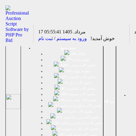
17 مرداد. 1405
05:55:41
خوش آمدید!
ورود به سیستم
/
ثبت نام
دسته بندیها
املاک (
28
)
لوازم برقی (
77
)
ماشين آلات صنعتی (
8287
)
خطوط تولید (
145
)
ماشين آلات پلاستيك (
227
)
ماشين آلات پرکن (
3
)
ماشين آلات كشاورزي (
6
)
ماشين آلات متفرقه (
493
)
ماشين آلات بسته بندي (
16
)
درج کالا
ماشين آلات صنایع چرم و کفش (
1
)
ماشین آلات چاپ (
17
)
ماشین آلات بتن و ساختمان (
25
)
ماشین آلات راه سازی و سنگین (
245
)
ماشین آلات غلات و حبوبات (
1
)
ماشین آلات صنایع چوب (
33
)