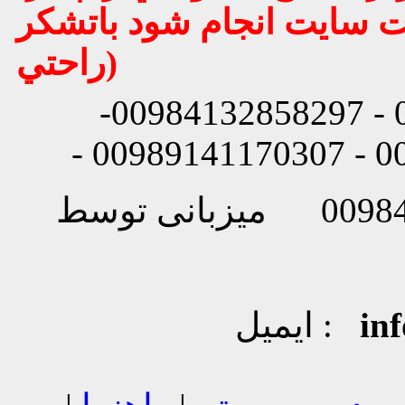
يت سايت انجام شود باتشكر
راحتي)
شماره تماس: 00984132858296 - 00984132858297-
in
ایمیل :