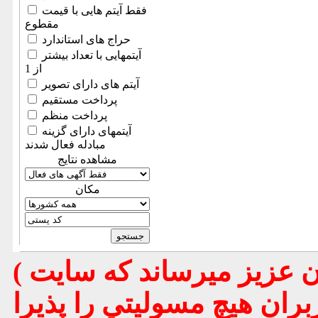
فقط آیتم هایی با قیمت
مقطوع
حراج های استاندارد
آیتمهایی با تعداد بیشتر
از 1
آیتم های دارای تصویر
پرداخت مستقیم
پرداخت منظم
آیتمهای دارای گزینه
مبادله فعال شدند
مشاهده نتایج
مكان
( تذكر مهم : به استحضار تمامي كاربران عزيز ميرساند كه سايت
بران هيچ مسوليتي را پذيرا