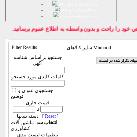
ماشین آلات صنایع غذایی (
12
)
دستگاههای کمپرسور (
39
)
صنايع لبنی و آبمیوه و بستنی
خود را راحت و بدون واسطه به اطلاع عموم برسانيد.
Filter Results
سایر کالاهای Mhmood
جستجو بر اساس شناسه
مهای تکرار شده در لیست
آگهی
کلمات کلیدی مورد جستجو
جستجوی عنوان و
توضیح
قیمت جاری
تا
]
Reset
دسته بندیها [
انتخاب شد
: ماشين آلات
كشاورزي
تنظیمات لیست بندی