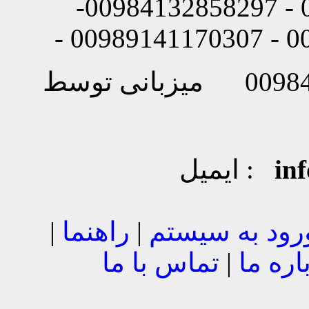
شماره تماس: 00984132858296 - 00984132858297-
in
ایمیل :
رود به سیستم
|
راهنما
|
اره ما
|
تماس با ما