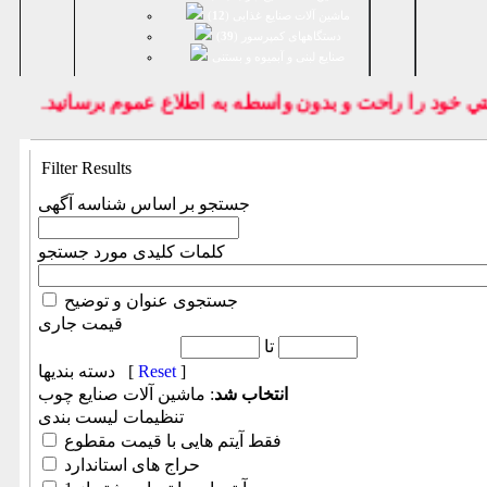
ماشین آلات صنایع غذایی (
12
)
دستگاههای کمپرسور (
39
)
صنايع لبنی و آبمیوه و بستنی
خود را راحت و بدون واسطه به اطلاع عموم برسانيد.
Filter Results
جستجو بر اساس شناسه آگهی
کلمات کلیدی مورد جستجو
جستجوی عنوان و توضیح
قیمت جاری
تا
]
Reset
دسته بندیها [
انتخاب شد
: ماشین آلات صنایع چوب
تنظیمات لیست بندی
فقط آیتم هایی با قیمت مقطوع
حراج های استاندارد