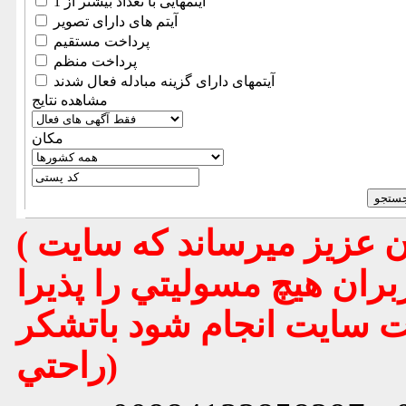
آیتمهایی با تعداد بیشتر از 1
آیتم های دارای تصویر
پرداخت مستقیم
پرداخت منظم
آیتمهای دارای گزینه مبادله فعال شدند
مشاهده نتایج
مكان
( تذكر مهم : به استحضار تمامي كاربران عزيز ميرساند كه سايت
بران هيچ مسوليتي را پذيرا
يت سايت انجام شود باتشكر
راحتي)