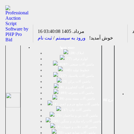
16 مرداد. 1405
03:40:08
خوش آمدید!
ورود به سیستم
/
ثبت نام
دسته بندیها
املاک (
28
)
لوازم برقی (
77
)
ماشين آلات صنعتی (
8287
)
خطوط تولید (
145
)
ماشين آلات پلاستيك (
227
)
ماشين آلات پرکن (
3
)
ماشين آلات كشاورزي (
6
)
ماشين آلات متفرقه (
493
)
ماشين آلات بسته بندي (
16
)
درج کالا
ماشين آلات صنایع چرم و کفش (
1
)
ماشین آلات چاپ (
17
)
ماشین آلات بتن و ساختمان (
25
)
ماشین آلات راه سازی و سنگین (
245
)
ماشین آلات غلات و حبوبات (
1
)
ماشین آلات صنایع چوب (
33
)