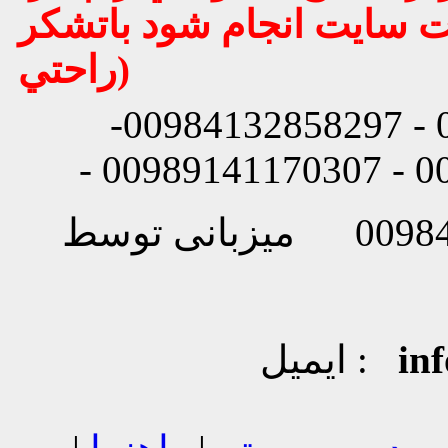
يت سايت انجام شود باتشكر
راحتي)
شماره تماس: 00984132858296 - 00984132858297-
in
ایمیل :