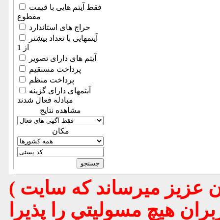
فقط آیتم هایی با قیمت
مقطوع
حراج های استاندارد
آیتمهایی با تعداد بیشتر
از 1
آیتم های دارای تصویر
پرداخت مستقیم
پرداخت منظم
آیتمهای دارای گزینه
مبادله فعال شدند
مشاهده نتایج
مكان
( تذكر مهم : به استحضار تمامي كاربران عزيز ميرساند كه سايت
بران هيچ مسوليتي را پذيرا