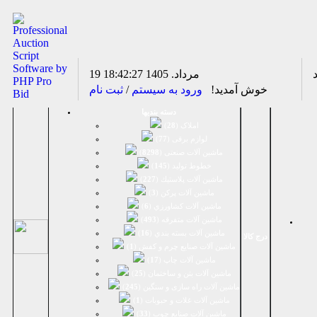
19 مرداد. 1405
18:42:27
خوش آمدید!
ورود به سیستم
/
ثبت نام
دسته بندیها
املاک (
28
)
لوازم برقی (
77
)
ماشين آلات صنعتی (
8298
)
خطوط تولید (
145
)
ماشين آلات پلاستيك (
227
)
ماشين آلات پرکن (
3
)
ماشين آلات كشاورزي (
6
)
ماشين آلات متفرقه (
493
)
ماشين آلات بسته بندي (
16
)
درج کالا
ماشين آلات صنایع چرم و کفش (
1
)
ماشین آلات چاپ (
17
)
ماشین آلات بتن و ساختمان (
25
)
ماشین آلات راه سازی و سنگین (
245
)
ماشین آلات غلات و حبوبات (
1
)
ماشین آلات صنایع چوب (
33
)