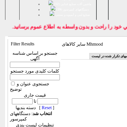
ماشین آلات صنایع غذایی (
12
)
دستگاههای کمپرسور (
39
)
صنايع لبنی و آبمیوه و بستنی
ود را راحت و بدون واسطه به اطلاع عموم برسانيد.
Filter Results
سایر کالاهای Mhmood
جستجو بر اساس شناسه
مهای تکرار شده در لیست
آگهی
کلمات کلیدی مورد جستجو
جستجوی عنوان و
توضیح
قیمت جاری
تا
]
Reset
دسته بندیها [
انتخاب شد
: دستگاههای
کمپرسور
تنظیمات لیست بندی