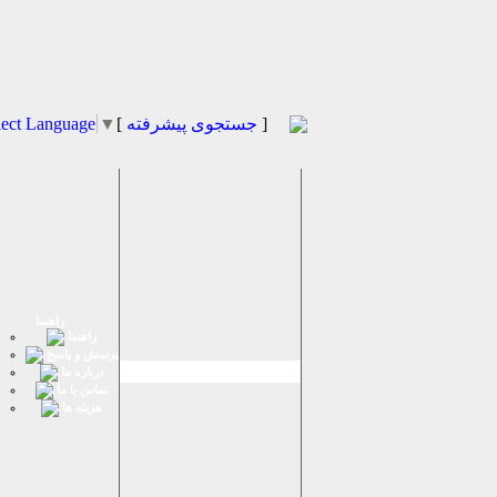
]
جستجوی پیشرفته
[
▼
lect Language
راهنما
راهنما
پرسش و پاسخ
درباره ما
تماس با ما
هزینه ها