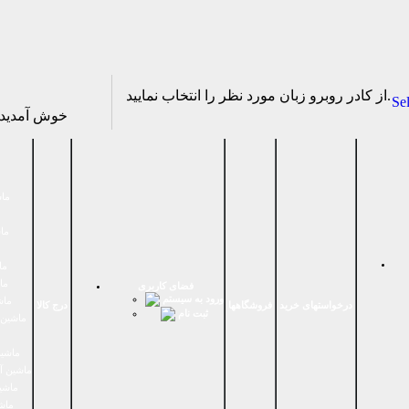
از كادر روبرو زبان مورد نظر را انتخاب نماييد.
Se
خوش آمدی
ماش
ماش
ما
ما
فضای كاربری
ورود به سیستم
ماش
درخواستهای خرید
فروشگاهها
درج کالا
ثبت نام
ماشين 
ماشین
ماشین آ
ماشین
ماش