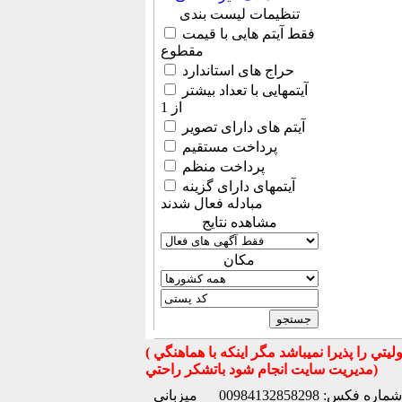
تنظیمات لیست بندی
فقط آیتم هایی با قیمت
مقطوع
حراج های استاندارد
آیتمهایی با تعداد بیشتر
از 1
آیتم های دارای تصویر
پرداخت مستقیم
پرداخت منظم
آیتمهای دارای گزینه
مبادله فعال شدند
مشاهده نتایج
مكان
( تذكر مهم : به استحضار تمامي كاربران عزيز ميرساند كه سايت جهان ماشين در قبال معامله بين كاربران هيچ مسوليتي را پذيرا نميباشد مگر اينكه با هماهنگي
مديريت سايت انجام شود باتشكر راحتي)
شماره فکس: 00984132858298
میزبانی