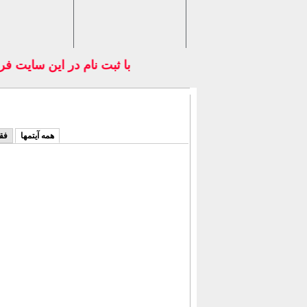
با ثبت نام در اين سايت فر
همه آیتمها
فق