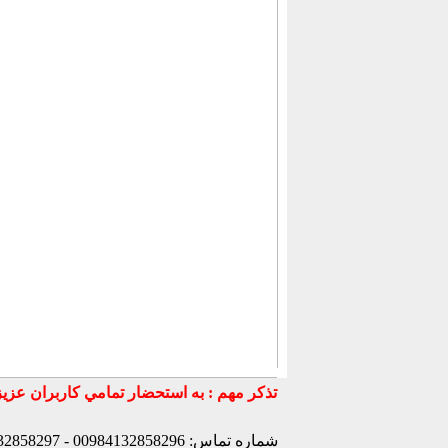
شماره تماس: 00984132858296 - 00984132858297- 00984132858298 - 00989147772830 - 00989141170307 -