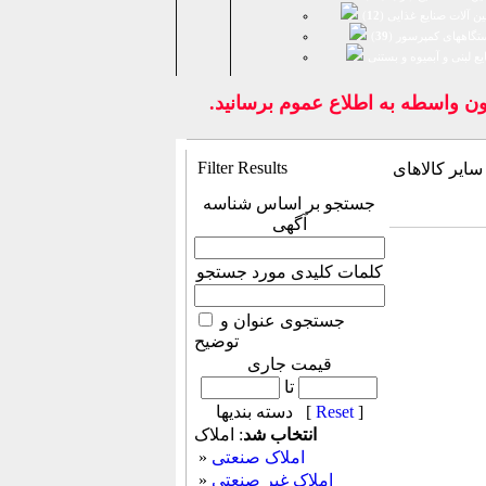
ن آلات صنایع غذایی (
12
)
تگاههای کمپرسور (
39
)
يع لبنی و آبمیوه و بستنی
 واسطه به اطلاع عموم برسانيد.
Filter Results
M
جستجو بر اساس شناسه
آگهی
کلمات کلیدی مورد جستجو
جستجوی عنوان و
توضیح
قیمت جاری
تا
]
Reset
دسته بندیها [
انتخاب شد
: املاک
املاک صنعتی
»
املاک غیر صنعتی
»