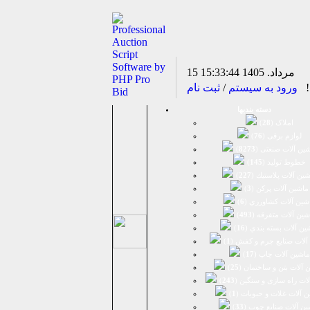
15 مرداد. 1405
15:33:44
د!
ورود به سیستم
/
ثبت نام
دسته بندیها
املاک (
28
)
لوازم برقی (
76
)
ين آلات صنعتی (
8273
)
خطوط تولید (
145
)
ين آلات پلاستيك (
227
)
ماشين آلات پرکن (
3
)
شين آلات كشاورزي (
6
)
شين آلات متفرقه (
493
)
ين آلات بسته بندي (
16
)
آلات صنایع چرم و کفش (
1
)
ماشین آلات چاپ (
17
)
 آلات بتن و ساختمان (
25
)
لات راه سازی و سنگین (
243
)
 آلات غلات و حبوبات (
1
)
ین آلات صنایع چوب (
33
)