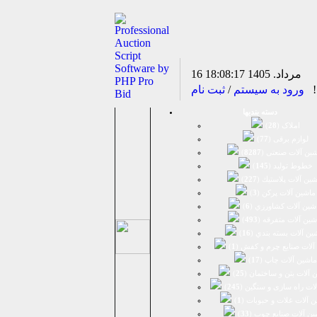
16 مرداد. 1405
18:08:17
د!
ورود به سیستم
/
ثبت نام
دسته بندیها
املاک (
28
)
لوازم برقی (
77
)
ين آلات صنعتی (
8287
)
خطوط تولید (
145
)
ين آلات پلاستيك (
227
)
ماشين آلات پرکن (
3
)
شين آلات كشاورزي (
6
)
شين آلات متفرقه (
493
)
ين آلات بسته بندي (
16
)
آلات صنایع چرم و کفش (
1
)
ماشین آلات چاپ (
17
)
 آلات بتن و ساختمان (
25
)
لات راه سازی و سنگین (
245
)
 آلات غلات و حبوبات (
1
)
ین آلات صنایع چوب (
33
)