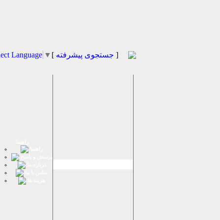
]
جستجوی پیشرفته
[
▼
lect Language
راهنما
راهنما
پرسش و پاسخ
درباره ما
تماس با ما
هزینه ها