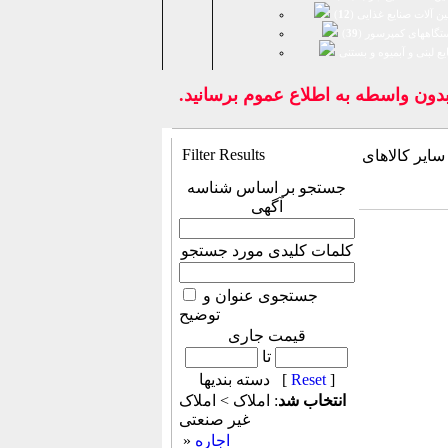
ن آلات صنایع غذایی (
12
)
تگاههای کمپرسور (
39
)
يع لبنی و آبمیوه و بستنی
ن واسطه به اطلاع عموم برسانيد.
Filter Results
M
جستجو بر اساس شناسه
آگهی
کلمات کلیدی مورد جستجو
جستجوی عنوان و
توضیح
قیمت جاری
تا
]
Reset
دسته بندیها [
انتخاب شد
: املاک > املاک
غیر صنعتی
اجاره
»