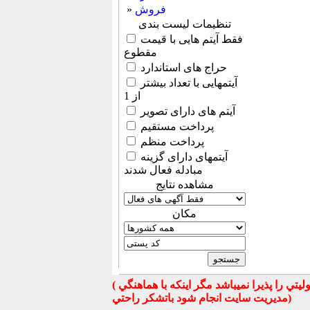
فروش
»
تنظیمات لیست بندی
فقط آیتم هایی با قیمت
مقطوع
حراج های استاندارد
آیتمهایی با تعداد بیشتر
از 1
آیتم های دارای تصویر
پرداخت مستقیم
پرداخت منظم
آیتمهای دارای گزینه
مبادله فعال شدند
مشاهده نتایج
مكان
( تذكر مهم : به استحضار تمامي كاربران عزيز ميرساند كه سايت جهان ماشين در قبال معامله بين كاربران هيچ مسوليتي را پذيرا نميباشد مگر اينكه با هماهنگي
مديريت سايت انجام شود باتشكر راحتي)