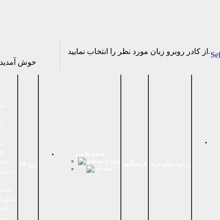
از كادر روبرو زبان مورد نظر را انتخاب نماييد.
Se
خوش آمدی
ماش
ماش
ما
ما
فضای كاربری
ورود به سیستم
ماش
درخواستهای خرید
فروشگاهها
درج کالا
ثبت نام
ماشين 
ماشین
ماشین آ
ماشین
ماش