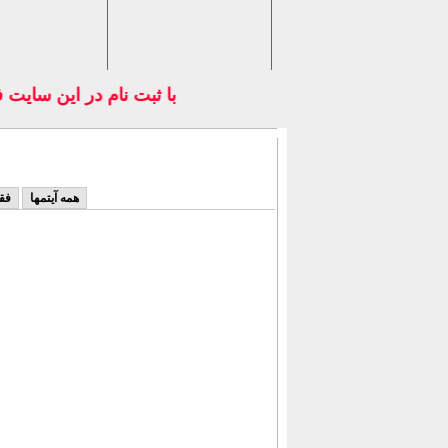
با ثبت نام در اين سايت 
همه آیتمها
فق