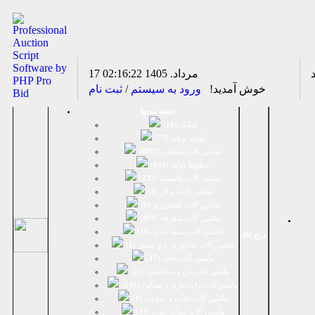
17 مرداد. 1405
02:16:22
خوش آمدید!
ورود به سیستم
/
ثبت نام
دسته بندیها
املاک (
28
)
لوازم برقی (
77
)
ماشين آلات صنعتی (
8287
)
خطوط تولید (
145
)
ماشين آلات پلاستيك (
227
)
ماشين آلات پرکن (
3
)
ماشين آلات كشاورزي (
6
)
ماشين آلات متفرقه (
493
)
ماشين آلات بسته بندي (
16
)
درج کالا
ماشين آلات صنایع چرم و کفش (
1
)
ماشین آلات چاپ (
17
)
ماشین آلات بتن و ساختمان (
25
)
ماشین آلات راه سازی و سنگین (
245
)
ماشین آلات غلات و حبوبات (
1
)
ماشین آلات صنایع چوب (
33
)