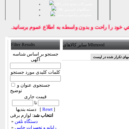
ماشین آلات صنایع غذایی (
12
)
دستگاههای کمپرسور (
39
)
صنايع لبنی و آبمیوه و بستنی
خود را راحت و بدون واسطه به اطلاع عموم برسانيد.
Filter Results
سایر کالاهای Mhmood
جستجو بر اساس شناسه
مهای تکرار شده در لیست
آگهی
کلمات کلیدی مورد جستجو
جستجوی عنوان و
توضیح
قیمت جاری
تا
]
Reset
دسته بندیها [
انتخاب شد
: لوازم برقی
دستگاه نلفن
»
رایانه و تجهیزات جانبی
»