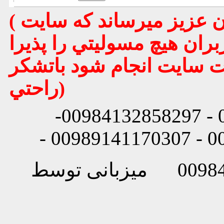
( تذكر مهم : به استحضار تمامي كاربران عزيز ميرساند كه سايت
بران هيچ مسوليتي را پذيرا
يت سايت انجام شود باتشكر
راحتي)
شماره تماس: 00984132858296 - 00984132858297-