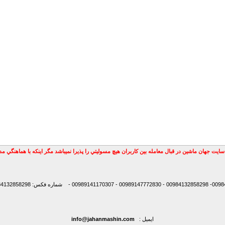
سايت جهان ماشين در قبال معامله بين كاربران هيچ مسوليتي را پذيرا نميباشد مگر اينكه با هماهنگي 
شماره فکس: 00984132858298
ایمیل :
info@jahanmashin.com