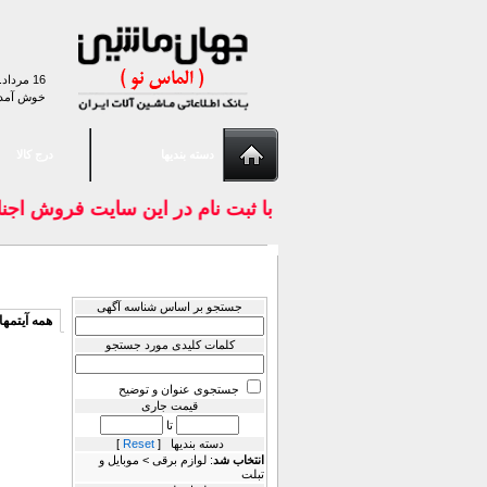
16 مرداد. 1405
خوش آمد
دسته بندیها
درج کالا
با ثبت نام در اين سايت فروش اجن
Filter Results
سایر کالاهای mood
جستجو بر اساس شناسه آگهی
همه آیتمها
کلمات کلیدی مورد جستجو
جستجوی عنوان و توضیح
قیمت جاری
تا
دسته بندیها [
Reset
]
انتخاب شد
: لوازم برقی > موبایل و
تبلت