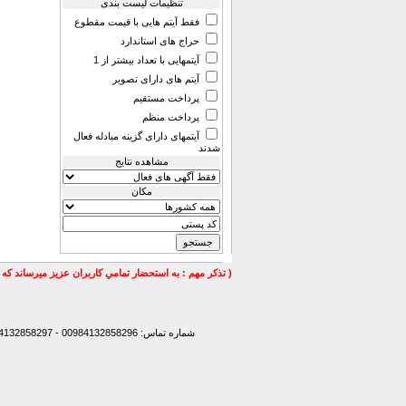
تنظیمات لیست بندی
فقط آیتم هایی با قیمت مقطوع
حراج های استاندارد
آیتمهایی با تعداد بیشتر از 1
آیتم های دارای تصویر
پرداخت مستقیم
پرداخت منظم
آیتمهای دارای گزینه مبادله فعال
شدند
مشاهده نتایج
مكان
( تذكر مهم : به استحضار تمامي كاربران عزيز ميرساند كه 
شماره تماس: 00984132858296 - 00984132858297- 00984132858298 - 00989147772830 - 00989141170307 -