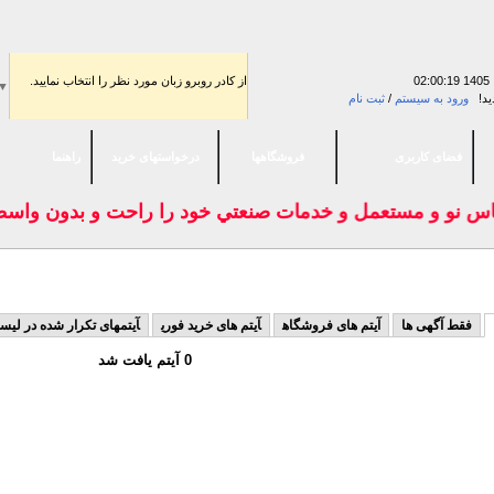
02:00:19
از كادر روبرو زبان مورد نظر را انتخاب نماييد.
▼
ید!
ورود به سیستم
/
ثبت نام
فضای كاربری
فروشگاهها
درخواستهای خرید
راهنما
اس نو و مستعمل و خدمات صنعتي خود را راحت و بدون واسطه 
Mh
فقط آگهی ها
آیتم های فروشگاه
آیتم های خرید فوری
آیتمهای تکرار شده در لی
0 آیتم یافت شد