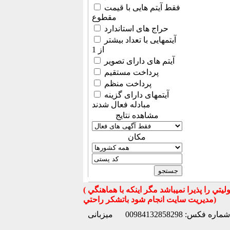
فقط آیتم هایی با قیمت
مقطوع
حراج های استاندارد
آیتمهایی با تعداد بیشتر
از 1
آیتم های دارای تصویر
پرداخت مستقیم
پرداخت منظم
آیتمهای دارای گزینه
مبادله فعال شدند
مشاهده نتایج
مكان
( تذكر مهم : به استحضار تمامي كاربران عزيز ميرساند كه سايت جهان ماشين در قبال معامله بين كاربران هيچ مسوليتي را پذيرا نميباشد مگر اينكه با هماهنگي
مديريت سايت انجام شود باتشكر راحتي)
شماره فکس: 00984132858298
میزبانی