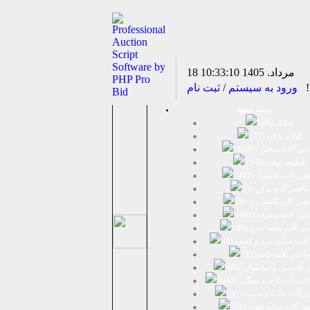
18 مرداد. 1405
10:33:10
د!
ورود به سیستم
/
ثبت نام
دسته بندیها
املاک (
28
)
لوازم برقی (
77
)
ين آلات صنعتی (
8287
)
خطوط تولید (
145
)
ين آلات پلاستيك (
227
)
ماشين آلات پرکن (
3
)
شين آلات كشاورزي (
6
)
شين آلات متفرقه (
493
)
ين آلات بسته بندي (
16
)
آلات صنایع چرم و کفش (
1
)
ماشین آلات چاپ (
17
)
 آلات بتن و ساختمان (
25
)
لات راه سازی و سنگین (
245
)
 آلات غلات و حبوبات (
1
)
ین آلات صنایع چوب (
33
)