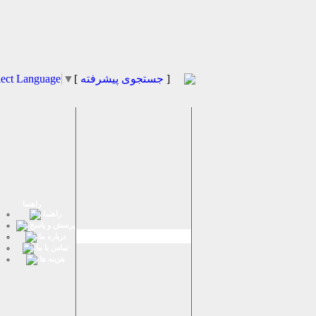
]
جستجوی پیشرفته
[
▼
lect Language
راهنما
راهنما
پرسش و پاسخ
درباره ما
تماس با ما
هزینه ها