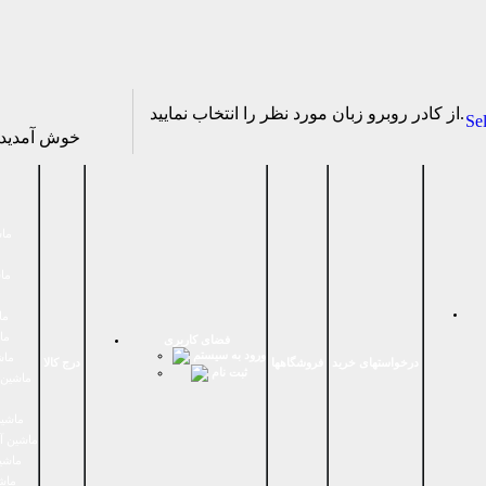
از كادر روبرو زبان مورد نظر را انتخاب نماييد.
Se
خوش آمدی
ماش
ماش
ما
ما
فضای كاربری
ورود به سیستم
ماش
درخواستهای خرید
فروشگاهها
درج کالا
ثبت نام
ماشين 
ماشین
ماشین آ
ماشین
ماش