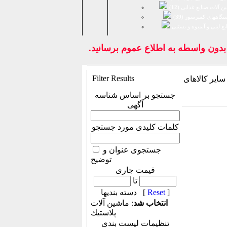
ن آلات صنایع غذایی (
12
)
تگاههای کمپرسور (
39
)
يع لبنی و آبمیوه و بستنی
ون واسطه به اطلاع عموم برسانيد.
Filter Results
M
جستجو بر اساس شناسه
آگهی
کلمات کلیدی مورد جستجو
جستجوی عنوان و
توضیح
قیمت جاری
تا
]
Reset
دسته بندیها [
انتخاب شد
: ماشين آلات
پلاستيك
تنظیمات لیست بندی