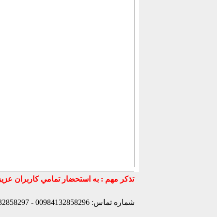
شماره تماس: 00984132858296 - 00984132858297- 00984132858298 - 00989147772830 - 00989141170307 -