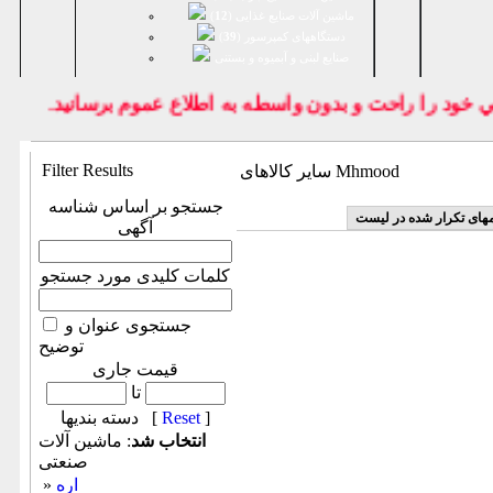
ماشین آلات صنایع غذایی (
12
)
دستگاههای کمپرسور (
39
)
صنايع لبنی و آبمیوه و بستنی
ود را راحت و بدون واسطه به اطلاع عموم برسانيد.
Filter Results
سایر کالاهای Mhmood
جستجو بر اساس شناسه
مهای تکرار شده در لیست
آگهی
کلمات کلیدی مورد جستجو
جستجوی عنوان و
توضیح
قیمت جاری
تا
]
Reset
دسته بندیها [
انتخاب شد
: ماشين آلات
صنعتی
اره
»