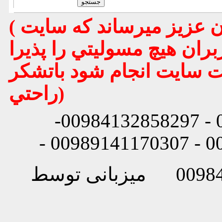
( تذكر مهم : به استحضار تمامي كاربران عزيز ميرساند كه سايت
بران هيچ مسوليتي را پذيرا
يت سايت انجام شود باتشكر
راحتي)
شماره تماس: 00984132858296 - 00984132858297-