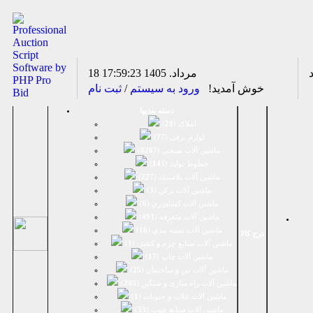
18 مرداد. 1405
17:59:23
خوش آمدید!
ورود به سیستم
/
ثبت نام
دسته بندیها
املاک (
28
)
لوازم برقی (
77
)
ماشين آلات صنعتی (
8287
)
خطوط تولید (
145
)
ماشين آلات پلاستيك (
227
)
ماشين آلات پرکن (
3
)
ماشين آلات كشاورزي (
6
)
ماشين آلات متفرقه (
493
)
ماشين آلات بسته بندي (
16
)
درج کالا
ماشين آلات صنایع چرم و کفش (
1
)
ماشین آلات چاپ (
17
)
ماشین آلات بتن و ساختمان (
25
)
ماشین آلات راه سازی و سنگین (
245
)
ماشین آلات غلات و حبوبات (
1
)
ماشین آلات صنایع چوب (
33
)