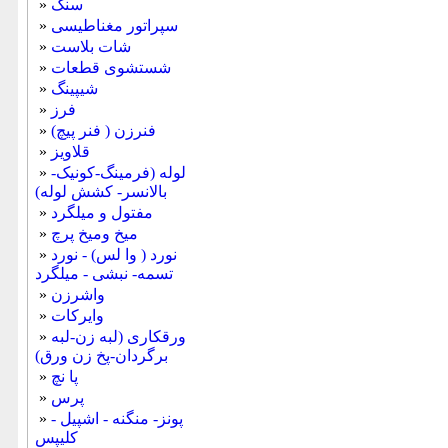
سنگ
»
سپراتور مغناطیسی
»
شات بلاست
»
شستشوی قطعات
»
شیپینگ
»
فرز
»
فنرزن ( فنر پیچ)
»
قلاویز
»
لوله (فرمینگ-کونیک-
»
بالانسر- کشش لوله)
مفتول و میلگرد
»
میخ ومیخ پرچ
»
نورد ( وا لس) - نورد
»
تسمه- نبشی - میلگرد
واشرزن
»
وایرکات
»
ورقکاری (لبه زن-لبه
»
برگردان-پخ زن ورق)
پا نچ
»
پرس
»
پونز- منگنه - اشپیل -
»
کلیپس