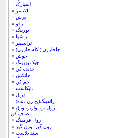
اسپارک
»
بالانسر
»
برش
»
برقو
»
بورینگ
»
تراشها
»
ترانسفر
»
جاخارزن ( کله خارزن)
»
جوش
»
جیک بورینگ
»
حدیده كن
»
خانكش
»
خم كن
»
دایکاست
»
دريل
»
راندینگ(پخ زن دنده)
»
رول بر- نواربر- ورق
»
صاف کن
رول فرمینگ
»
رول گیر- ورق گیر
»
سند بلاست
»