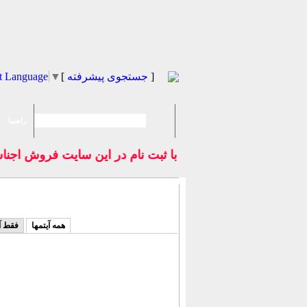
]
جستجوی پیشرفته
[
▼
t Language
راهنما
با ثبت نام در اين سايت فروش اجن
همه آیتمها
فقط آ