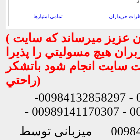
ر
رات خریداران
تمامی امتیازها
( تذكر مهم : به استحضار تمامي كاربران عزيز ميرساند كه سايت
بران هيچ مسوليتي را پذيرا
يت سايت انجام شود باتشكر
راحتي)
شماره تماس: 00984132858296 - 00984132858297-