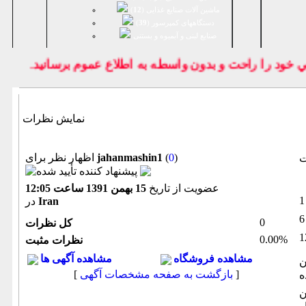
ماشین آلات صنایع غذایی (
12
)
دستگاههای کمپرسور (
39
)
صنايع لبنی و آبمیوه و بستنی
خود را راحت و بدون واسطه به اطلاع عموم برسانيد.
نمایش نظرات
)
0
(
jahanmashin1
اظهار نظر برای
ت
عضویت از تاریخ
15 بهمن 1391 ساعت 12:05
Iran
در
0
كل نظرات
0.00%
نظرات مثبت
مشاهده فروشگاه
مشاهده آگهی ها
ن
]
بازگشت به صفحه مشخصات آگهی
[
ه
ن