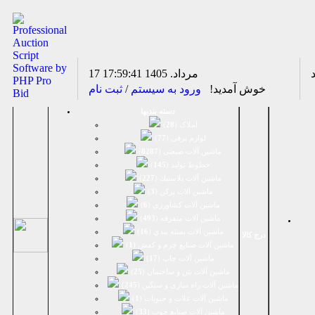
17 مرداد. 1405
17:59:41
خوش آمدید!
ورود به سیستم
/
ثبت نام
دسته بندیها
املاک (
28
)
لوازم برقی (
77
)
ماشين آلات صنعتی (
8287
)
خطوط تولید (
145
)
ماشين آلات پلاستيك (
227
)
ماشين آلات پرکن (
3
)
ماشين آلات كشاورزي (
6
)
ماشين آلات متفرقه (
493
)
ماشين آلات بسته بندي (
16
)
درج کالا
ماشين آلات صنایع چرم و کفش (
1
)
ماشین آلات چاپ (
17
)
ماشین آلات بتن و ساختمان (
25
)
ماشین آلات راه سازی و سنگین (
245
)
ماشین آلات غلات و حبوبات (
1
)
ماشین آلات صنایع چوب (
33
)