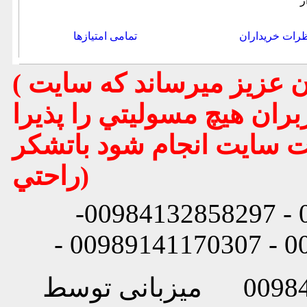
ر
رات خریداران
تمامی امتیازها
( تذكر مهم : به استحضار تمامي كاربران عزيز ميرساند كه سايت
بران هيچ مسوليتي را پذيرا
يت سايت انجام شود باتشكر
راحتي)
شماره تماس: 00984132858296 - 00984132858297-