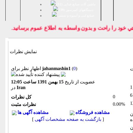
ماشین آلات صنایع غذایی (
12
)
دستگاههای کمپرسور (
39
)
صنايع لبنی و آبمیوه و بستنی
خود را راحت و بدون واسطه به اطلاع عموم برسانيد.
نمایش نظرات
)
0
(
jahanmashin1
اظهار نظر برای
ت
عضویت از تاریخ
15 بهمن 1391 ساعت 12:05
Iran
در
0
كل نظرات
0.00%
نظرات مثبت
مشاهده فروشگاه
مشاهده آگهی ها
ن
]
بازگشت به صفحه مشخصات آگهی
[
ه
ن