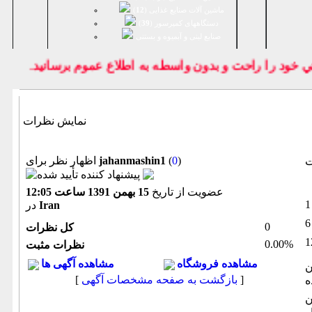
ماشین آلات صنایع غذایی (
12
)
دستگاههای کمپرسور (
39
)
صنايع لبنی و آبمیوه و بستنی
خود را راحت و بدون واسطه به اطلاع عموم برسانيد.
نمایش نظرات
)
0
(
jahanmashin1
اظهار نظر برای
ت
عضویت از تاریخ
15 بهمن 1391 ساعت 12:05
Iran
در
0
كل نظرات
0.00%
نظرات مثبت
مشاهده فروشگاه
مشاهده آگهی ها
ن
]
بازگشت به صفحه مشخصات آگهی
[
ه
ن