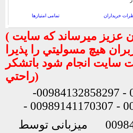
ر
رات خریداران
تمامی امتیازها
( تذكر مهم : به استحضار تمامي كاربران عزيز ميرساند كه سايت
بران هيچ مسوليتي را پذيرا
يت سايت انجام شود باتشكر
راحتي)
شماره تماس: 00984132858296 - 00984132858297-