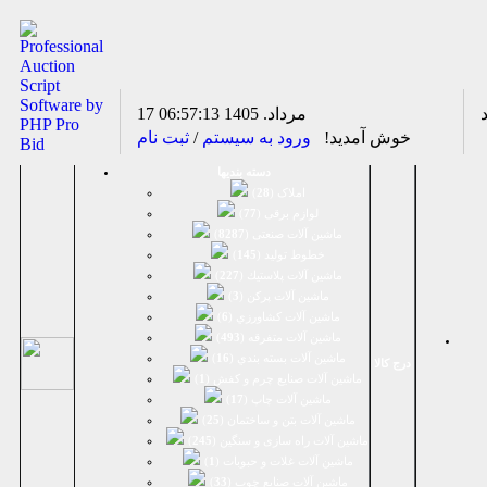
17 مرداد. 1405
06:57:13
خوش آمدید!
ورود به سیستم
/
ثبت نام
دسته بندیها
املاک (
28
)
لوازم برقی (
77
)
ماشين آلات صنعتی (
8287
)
خطوط تولید (
145
)
ماشين آلات پلاستيك (
227
)
ماشين آلات پرکن (
3
)
ماشين آلات كشاورزي (
6
)
ماشين آلات متفرقه (
493
)
ماشين آلات بسته بندي (
16
)
درج کالا
ماشين آلات صنایع چرم و کفش (
1
)
ماشین آلات چاپ (
17
)
ماشین آلات بتن و ساختمان (
25
)
ماشین آلات راه سازی و سنگین (
245
)
ماشین آلات غلات و حبوبات (
1
)
ماشین آلات صنایع چوب (
33
)