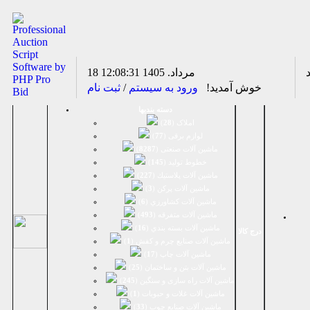
18 مرداد. 1405
12:08:31
خوش آمدید!
ورود به سیستم
/
ثبت نام
دسته بندیها
املاک (
28
)
لوازم برقی (
77
)
ماشين آلات صنعتی (
8287
)
خطوط تولید (
145
)
ماشين آلات پلاستيك (
227
)
ماشين آلات پرکن (
3
)
ماشين آلات كشاورزي (
6
)
ماشين آلات متفرقه (
493
)
ماشين آلات بسته بندي (
16
)
درج کالا
ماشين آلات صنایع چرم و کفش (
1
)
ماشین آلات چاپ (
17
)
ماشین آلات بتن و ساختمان (
25
)
ماشین آلات راه سازی و سنگین (
245
)
ماشین آلات غلات و حبوبات (
1
)
ماشین آلات صنایع چوب (
33
)