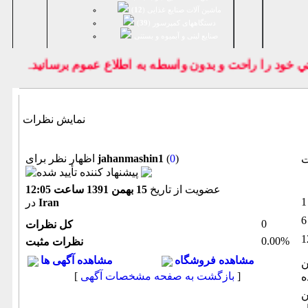
ماشین آلات صنایع غذایی (
12
)
دستگاههای کمپرسور (
39
)
صنايع لبنی و آبمیوه و بستنی
خود را راحت و بدون واسطه به اطلاع عموم برسانيد.
نمایش نظرات
)
0
(
jahanmashin1
اظهار نظر برای
ت
عضویت از تاریخ
15 بهمن 1391 ساعت 12:05
Iran
در
0
كل نظرات
0.00%
نظرات مثبت
مشاهده فروشگاه
مشاهده آگهی ها
ن
]
بازگشت به صفحه مشخصات آگهی
[
ه
ن