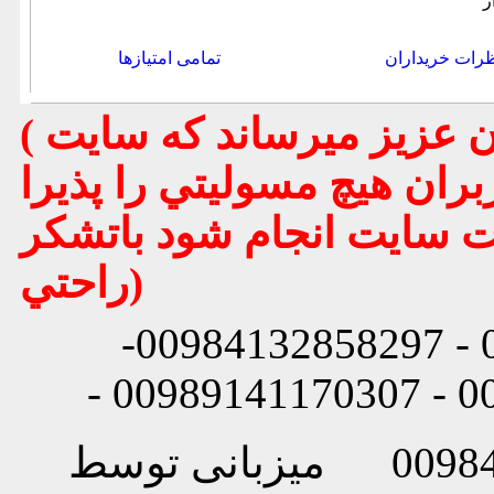
ر
رات خریداران
تمامی امتیازها
( تذكر مهم : به استحضار تمامي كاربران عزيز ميرساند كه سايت
بران هيچ مسوليتي را پذيرا
يت سايت انجام شود باتشكر
راحتي)
شماره تماس: 00984132858296 - 00984132858297-