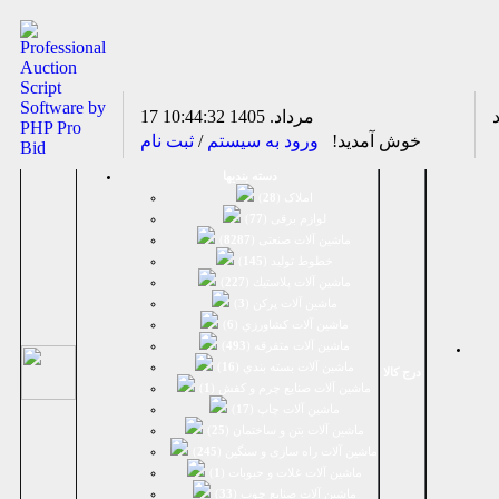
17 مرداد. 1405
10:44:33
خوش آمدید!
ورود به سیستم
/
ثبت نام
دسته بندیها
املاک (
28
)
لوازم برقی (
77
)
ماشين آلات صنعتی (
8287
)
خطوط تولید (
145
)
ماشين آلات پلاستيك (
227
)
ماشين آلات پرکن (
3
)
ماشين آلات كشاورزي (
6
)
ماشين آلات متفرقه (
493
)
ماشين آلات بسته بندي (
16
)
درج کالا
ماشين آلات صنایع چرم و کفش (
1
)
ماشین آلات چاپ (
17
)
ماشین آلات بتن و ساختمان (
25
)
ماشین آلات راه سازی و سنگین (
245
)
ماشین آلات غلات و حبوبات (
1
)
ماشین آلات صنایع چوب (
33
)