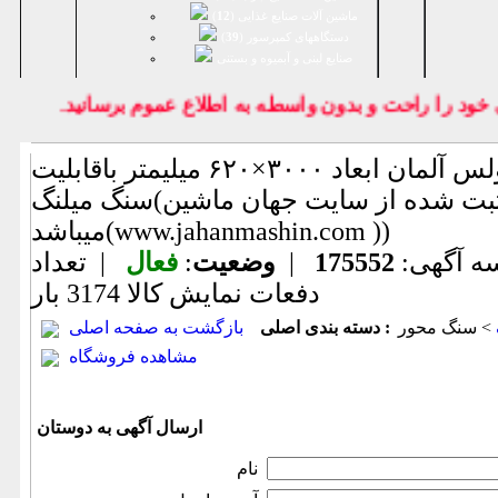
ماشین آلات صنایع غذایی (
12
)
دستگاههای کمپرسور (
39
)
صنايع لبنی و آبمیوه و بستنی
 را راحت و بدون واسطه به اطلاع عموم برسانيد.
سنگ محور هرکولس آلمان ابعاد ۳۰۰۰×۶۲۰ میلیمتر باقابلیت
سنگ میلنگ(اطلاعات ثبت شده از سایت جهان ماشین
میباشد(www.jahanmashin.com ))
ه آگهی:
175552
|
وضعیت
:
فعال
| تعداد
دفعات نمایش كالا
3174 بار
> سنگ محور
دسته بندی اصلی :
بازگشت به صفحه اصلی
مشاهده فروشگاه
ارسال آگهی به دوستان
نام