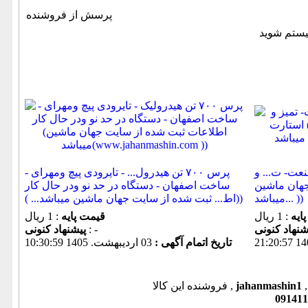
پرسش از فروشنده
هران صنعت- ت... و
پرس ۷۰۰ تن هیدرول... - تایرودی پیچ ومهرای -
جهان ماشین
ساخت اصفهان - دستگاه در حد نو ودر حال کار
میباشد... ))
(اط... ثبت شده از سایت جهان ماشین میباشد... ))
ایه
: 1 ریال
قیمت پایه
: 1 ریال
: -
پیشنهاد كنونی
تاریخ اتمام آگهی :
03 ارديبهشت. 1405 10:30:59
jahanmashin1
فروشنده این کالا ,
091411