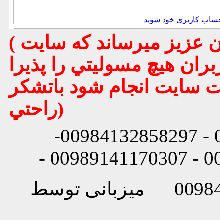
حساب کاربری خود شوید
( تذكر مهم : به استحضار تمامي كاربران عزيز ميرساند كه سايت
بران هيچ مسوليتي را پذيرا
يت سايت انجام شود باتشكر
راحتي)
شماره تماس: 00984132858296 - 00984132858297-