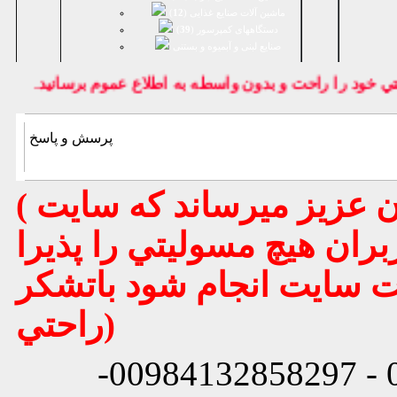
ماشین آلات صنایع غذایی (
12
)
دستگاههای کمپرسور (
39
)
صنايع لبنی و آبمیوه و بستنی
خود را راحت و بدون واسطه به اطلاع عموم برسانيد.
پرسش و پاسخ
( تذكر مهم : به استحضار تمامي كاربران عزيز ميرساند كه سايت
بران هيچ مسوليتي را پذيرا
يت سايت انجام شود باتشكر
راحتي)
شماره تماس: 00984132858296 - 00984132858297-