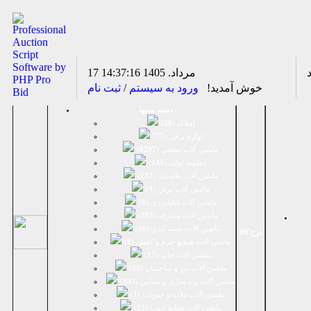
17 مرداد. 1405
14:37:16
خوش آمدید!
ورود به سیستم
/
ثبت نام
دسته بندیها
املاک (
28
)
لوازم برقی (
77
)
ماشين آلات صنعتی (
8287
)
خطوط تولید (
145
)
ماشين آلات پلاستيك (
227
)
ماشين آلات پرکن (
3
)
ماشين آلات كشاورزي (
6
)
ماشين آلات متفرقه (
493
)
ماشين آلات بسته بندي (
16
)
درج کالا
ماشين آلات صنایع چرم و کفش (
1
)
ماشین آلات چاپ (
17
)
ماشین آلات بتن و ساختمان (
25
)
ماشین آلات راه سازی و سنگین (
245
)
ماشین آلات غلات و حبوبات (
1
)
ماشین آلات صنایع چوب (
33
)