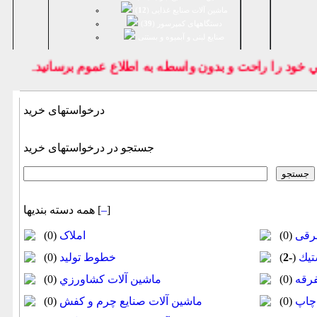
ماشین آلات صنایع غذایی (
12
)
دستگاههای کمپرسور (
39
)
صنايع لبنی و آبمیوه و بستنی
ود را راحت و بدون واسطه به اطلاع عموم برسانيد.
درخواستهای خرید
جستجو در درخواستهای خرید
]
–
همه دسته بندیها [
برقی
(0)
املاک
(0)
تيك
(
-2
)
خطوط تولید
(0)
فرقه
(0)
ماشين آلات كشاورزي
(0)
چاپ
(0)
ماشين آلات صنایع چرم و کفش
(0)