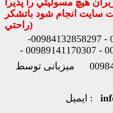
بران هيچ مسوليتي را پذيرا
يت سايت انجام شود باتشكر
راحتي)
شماره تماس: 00984132858296 - 00984132858297-
in
ایمیل :