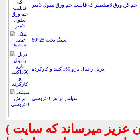
خم کن ورق 6میلیمتر که قابلیت خم ورق بطول 3متر
سنگ تخت 25*60
دریل رادیال بازو 160آکبند و کارکرده
سیلندر تراش 50روسی
( تذكر مهم : به استحضار تمامي كاربران عزيز ميرساند كه سايت