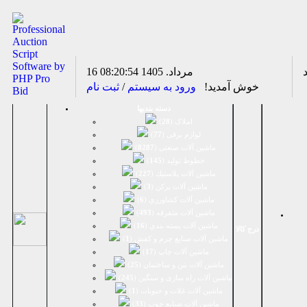
16 مرداد. 1405
08:20:54
خوش آمدید!
ورود به سیستم
/
ثبت نام
دسته بندیها
املاک (
28
)
لوازم برقی (
77
)
ماشين آلات صنعتی (
8287
)
خطوط تولید (
145
)
ماشين آلات پلاستيك (
227
)
ماشين آلات پرکن (
3
)
ماشين آلات كشاورزي (
6
)
ماشين آلات متفرقه (
493
)
ماشين آلات بسته بندي (
16
)
درج کالا
ماشين آلات صنایع چرم و کفش (
1
)
ماشین آلات چاپ (
17
)
ماشین آلات بتن و ساختمان (
25
)
ماشین آلات راه سازی و سنگین (
245
)
ماشین آلات غلات و حبوبات (
1
)
ماشین آلات صنایع چوب (
33
)