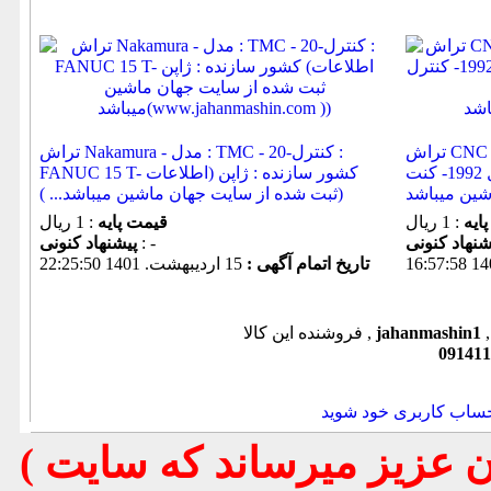
تراش CNC MORI SEIKI SL25- ساخت ژاپن -
تراش Nakamura - مدل : TMC - 20-کنترل :
سال 1992- کنت... Fanuc O-T(اطلا... ثبت شده از
FANUC 15 T- کشور سازنده : ژاپن (اطلاعات
ثبت شده از سایت جهان ماشین میباشد... ))
ایه
: 1 ریال
قیمت پایه
: 1 ریال
: -
پیشنهاد كنونی
تاریخ اتمام آگهی :
15 ارديبهشت. 1401 22:25:50
jahanmashin1
فروشنده این کالا ,
091411
حساب کاربری خود شوید
( تذكر مهم : به استحضار تمامي كاربران عزيز ميرساند كه سايت