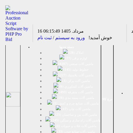
16 مرداد. 1405
06:15:50
خوش آمدید!
ورود به سیستم
/
ثبت نام
دسته بندیها
املاک (
28
)
لوازم برقی (
77
)
ماشين آلات صنعتی (
8287
)
خطوط تولید (
145
)
ماشين آلات پلاستيك (
227
)
ماشين آلات پرکن (
3
)
ماشين آلات كشاورزي (
6
)
ماشين آلات متفرقه (
493
)
ماشين آلات بسته بندي (
16
)
درج کالا
ماشين آلات صنایع چرم و کفش (
1
)
ماشین آلات چاپ (
17
)
ماشین آلات بتن و ساختمان (
25
)
ماشین آلات راه سازی و سنگین (
245
)
ماشین آلات غلات و حبوبات (
1
)
ماشین آلات صنایع چوب (
33
)