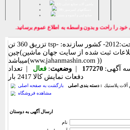
ماشین آلات صنایع غذایی (
12
)
دستگاههای کمپرسور (
39
)
صنايع لبنی و آبمیوه و بستنی
 را راحت و بدون واسطه به اطلاع عموم برسانيد.
تزریق 360 تن tsp- سال ساخت:2012- کشور سازنده:
چین(اطلاعات ثبت شده از سایت جهان ماشین
میباشد(www.jahanmashin.com ))
ه آگهی:
177270
|
وضعیت
:
فعال
| تعداد
دفعات نمایش كالا
2417 بار
آلات پلاستيك
دسته بندی اصلی :
بازگشت به صفحه اصلی
مشاهده فروشگاه
ارسال آگهی به دوستان
نام