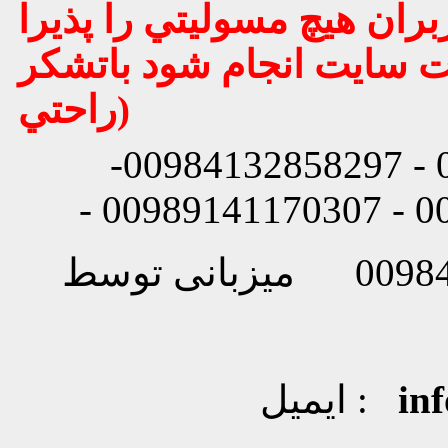
بران هيچ مسوليتي را پذيرا
يت سايت انجام شود باتشكر
راحتي)
شماره تماس: 00984132858296 - 00984132858297-
in
ایمیل :