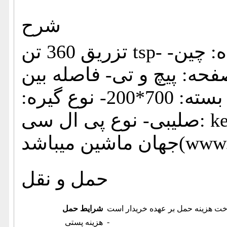
شرح
تزریق 360 تن tsp- سال ساخت:2012- کشور سازنده: چین-
11گرم- نوع صفحه: پیچ و تی- فاصله بین
میل:67*67 سانتیمتر- دهنه باز و بسته: 700*200- نوع گیره:
صلیبی- نوع پی ال سی: keba (اطلاعات ثبت شده از سایت
www.ja ))
حمل و نقل
خت هزینه حمل بر عهده خریدار است
شرایط حمل
-
هزینه پستی