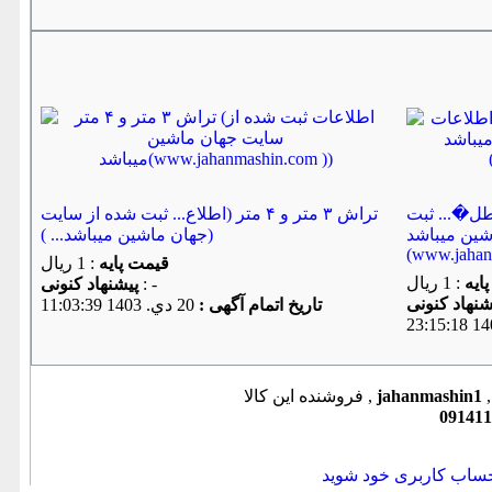
.. - 20میل بر(اطل�... ثبت
تراش ٣ متر و ۴ متر (اطلاع... ثبت شده از سایت
شین میباشد
جهان ماشین میباشد... ))
)www.jahanm
قیمت پایه
: 1 ریال
ایه
: 1 ریال
: -
پیشنهاد كنونی
تاریخ اتمام آگهی :
20 دي. 1403 11:03:39
jahanmashin1
فروشنده این کالا ,
091411
حساب کاربری خود شوید