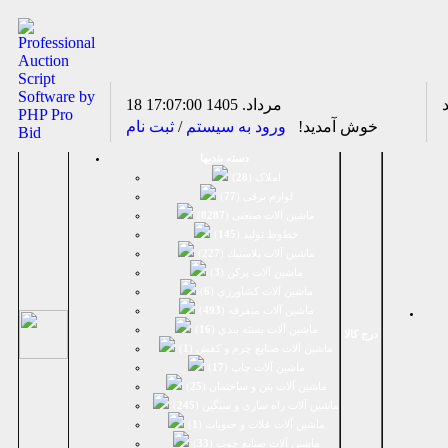
18 مرداد. 1405
17:07:00
خوش آمدید!
ورود به سیستم
/
ثبت نام
دسته بندیها
املاک (
28
)
لوازم برقی (
77
)
ماشين آلات صنعتی (
8287
)
خطوط تولید (
145
)
ماشين آلات پلاستيك (
227
)
ماشين آلات پرکن (
3
)
ماشين آلات كشاورزي (
6
)
ماشين آلات متفرقه (
493
)
ماشين آلات بسته بندي (
16
)
درج کالا
ماشين آلات صنایع چرم و کفش (
1
)
ماشین آلات چاپ (
17
)
ماشین آلات بتن و ساختمان (
25
)
ماشین آلات راه سازی و سنگین (
245
)
ماشین آلات غلات و حبوبات (
1
)
ماشین آلات صنایع چوب (
33
)