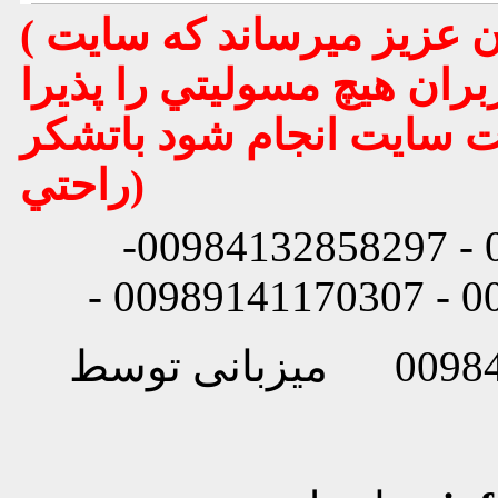
( تذكر مهم : به استحضار تمامي كاربران عزيز ميرساند كه سايت
بران هيچ مسوليتي را پذيرا
يت سايت انجام شود باتشكر
راحتي)
شماره تماس: 00984132858296 - 00984132858297-