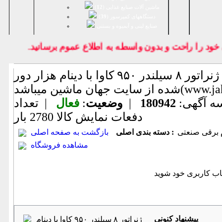
ماشین آلات صنایع غذایی (
12
)
دستگاههای کمپرسور (
39
)
صنايع لبنی و آبمیوه و بستنی
 را راحت و بدون واسطه به اطلاع عموم برسانيد.
ژنراتور ۸ سیلندر ۹۵۰ کاوا با دینام هزار دور (اطلاعات ثبت
www.jahanmashi ))
ه آگهی:
180942
|
وضعیت
:
فعال
| تعداد
دفعات نمایش كالا
2780 بار
 برقی صنعتی
دسته بندی اصلی :
بازگشت به صفحه اصلی
مشاهده فروشگاه
پیشنهاد كنونی