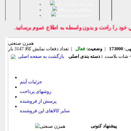
ماشین آلات صنایع غذایی (
12
)
دستگاههای کمپرسور (
39
)
صنايع لبنی و آبمیوه و بستنی
د را راحت و بدون واسطه به اطلاع عموم برسانيد.
همزن صنعتی
هی:
173000
|
وضعیت
:
فعال
| تعداد دفعات نمایش كالا
3147 بار
 شات بلاست
دسته بندی اصلی :
بازگشت به صفحه اصلی
جزئیات آیتم
روشهای پرداخت
پرسش از فروشنده
سایر کالاهای این فروشنده
پیشنهاد كنونی