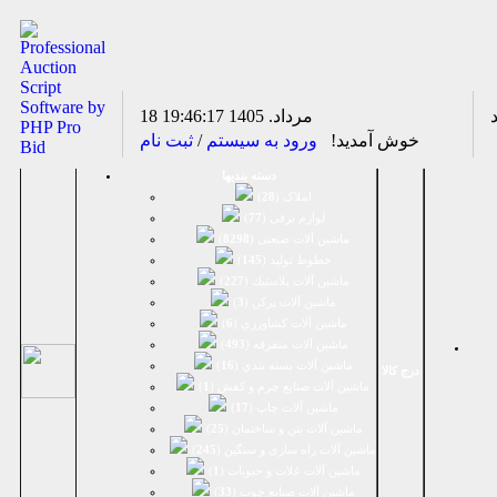
18 مرداد. 1405
19:46:17
خوش آمدید!
ورود به سیستم
/
ثبت نام
دسته بندیها
املاک (
28
)
لوازم برقی (
77
)
ماشين آلات صنعتی (
8298
)
خطوط تولید (
145
)
ماشين آلات پلاستيك (
227
)
ماشين آلات پرکن (
3
)
ماشين آلات كشاورزي (
6
)
ماشين آلات متفرقه (
493
)
ماشين آلات بسته بندي (
16
)
درج کالا
ماشين آلات صنایع چرم و کفش (
1
)
ماشین آلات چاپ (
17
)
ماشین آلات بتن و ساختمان (
25
)
ماشین آلات راه سازی و سنگین (
245
)
ماشین آلات غلات و حبوبات (
1
)
ماشین آلات صنایع چوب (
33
)