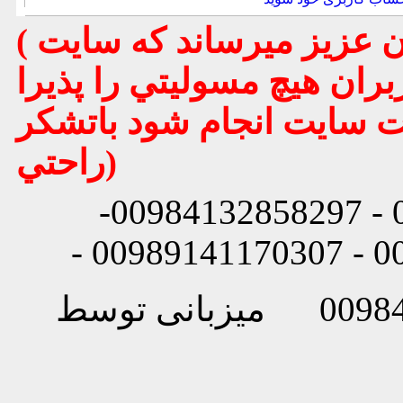
( تذكر مهم : به استحضار تمامي كاربران عزيز ميرساند كه سايت
بران هيچ مسوليتي را پذيرا
يت سايت انجام شود باتشكر
راحتي)
شماره تماس: 00984132858296 - 00984132858297-