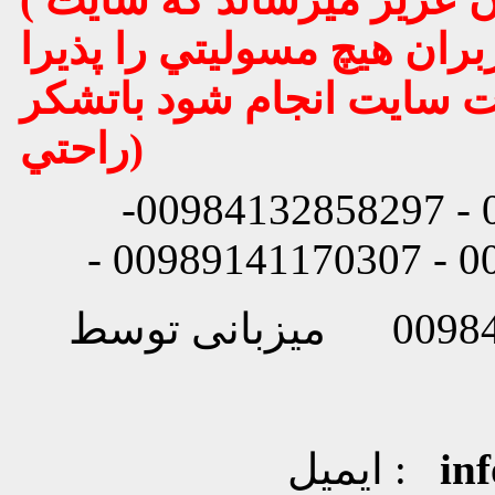
بران هيچ مسوليتي را پذيرا
يت سايت انجام شود باتشكر
راحتي)
شماره تماس: 00984132858296 - 00984132858297-
in
ایمیل :