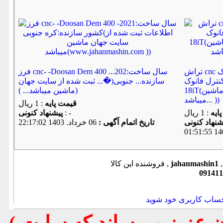
تراش cnc مارک ROMI مدل G155 M- سال
فرز cnc- -Doosan Dem 400 سال ساخت:202...
ل )- کنترل فانوک
سازنده... جنوبی(�... ثبت شده از سایت جهان
18iT(اطل�... ثبت شده از سایت جهان ماشین
ماشین میباشد... ))
میباشد... ))
قیمت پایه
: 1 ریال
ایه
: 1 ریال
: -
پیشنهاد كنونی
تاریخ اتمام آگهی :
06 خرداد. 1403 22:17:02
jahanmashin1
فروشنده این کالا ,
091411
حساب کاربری خود شوید
( تذكر مهم : به استحضار تمامي كاربران عزيز ميرساند كه سايت