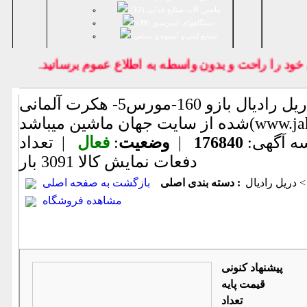
ماشین آلات صنایع غذایی (
12
)
دستگاههای کمپرسور (
39
)
صنايع لبنی و آبمیوه و بستنی
د را راحت و بدون واسطه به اطلاع عموم برسانيد.
دریل رادیال بازو 160-مورس5- هکرت آلمانی(اطلاعات ثبت
www.jahanmashi ))
ه آگهی:
176840
|
وضعیت
:
فعال
| تعداد
دفعات نمایش كالا
3091 بار
 دریل رادیال
دسته بندی اصلی :
بازگشت به صفحه اصلی
مشاهده فروشگاه
پیشنهاد كنونی
قیمت پایه
تعداد