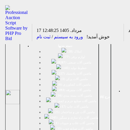
17 مرداد. 1405
12:48:25
خوش آمدید!
ورود به سیستم
/
ثبت نام
دسته بندیها
املاک (
28
)
لوازم برقی (
77
)
ماشين آلات صنعتی (
8287
)
خطوط تولید (
145
)
ماشين آلات پلاستيك (
227
)
ماشين آلات پرکن (
3
)
ماشين آلات كشاورزي (
6
)
ماشين آلات متفرقه (
493
)
ماشين آلات بسته بندي (
16
)
درج کالا
ماشين آلات صنایع چرم و کفش (
1
)
ماشین آلات چاپ (
17
)
ماشین آلات بتن و ساختمان (
25
)
ماشین آلات راه سازی و سنگین (
245
)
ماشین آلات غلات و حبوبات (
1
)
ماشین آلات صنایع چوب (
33
)