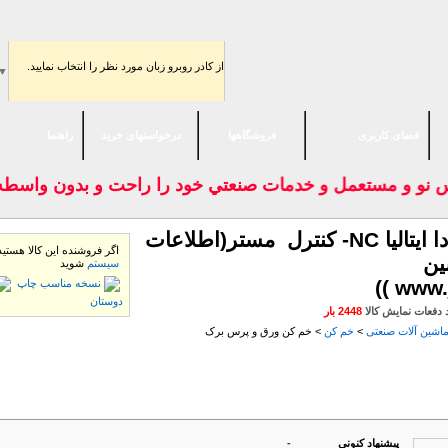
از كادر روبرو زبان مورد نظر را انتخاب نماييد.
▼
فضای كاربری
فروشگاهها
درخواستهای خرید
راهنما
نو و مستعمل و خدمات صنعتي خود را راحت و بدون واسطه به 
پرس برک 3 متر 100 تن- آمادا ایتالیا NC- کنترل مستر(اطلاعات
اگر فروشنده این كالا هستید ی
ین
سیستم
شوید
نسخه مناسب چاپ
دوستان
دفعات نمایش كالا
2448 بار
اشين آلات صنعتی
>
خم كن
> خم کن ورق و پرس برک
 از فروشنده
سایر کالاهای این فروشنده
پیشنهاد كنونی
-