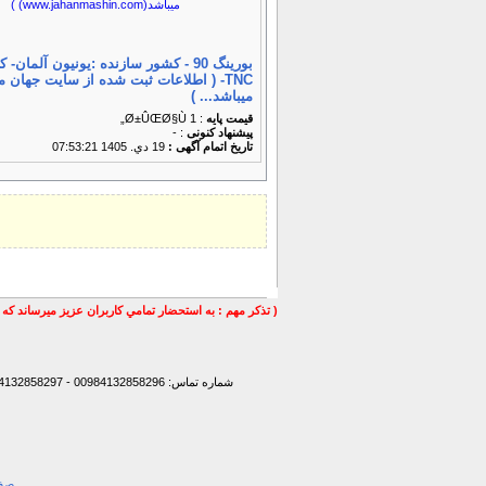
TNC- ( اطلاعات ثبت شده از سایت جهان 
میباشد... )
قیمت پایه
: 1 Ø±ÛŒØ§Ù„
پیشنهاد كنونی
: -
تاریخ اتمام آگهی :
19 دي. 1405 07:53:21
( تذكر مهم : به استحضار تمامي كاربران عزيز ميرساند كه 
شماره تماس: 00984132858296 - 00984132858297- 00984132858298 - 00989147772830 - 00989141170307 -
صفح