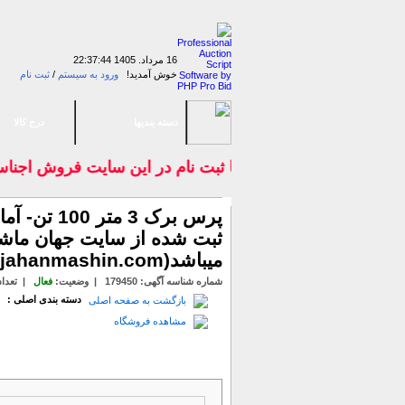
16 مرداد. 1405
22:37:44
خوش آمدید!
ورود به سیستم
/
ثبت نام
دسته بندیها
درج کالا
با ثبت نام در اين سايت فروش اجناس 
ثبت شده از سایت جهان ماش
میباشد(www.jahanmashin.com ))
شماره شناسه آگهی:
179450
|
وضعیت
:
فعال
| تعداد 
دسته بندی اصلی :
م
بازگشت به صفحه اصلی
مشاهده فروشگاه
جزئیات آیتم
روشهای پرداخت
پرسش