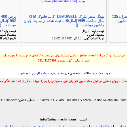
بورینگ 90 - کشور سازنده :یونیون آلمان- کنترل: 135
تپینگ سنتر مارک LEADWELL- ک... فانوک O-M -
ماشین
سال ساخت 1995(اطل�... ثبت شده از سایت جهان
1982(
ماشین میباشد... ))
میباشد... ))
قیمت پایه
: 1 ریال
قیمت پایه
: 1 ریال
پیشنهاد كنونی
: -
پیشنهاد كنون
تاریخ اتمام آگهی :
13 آذر. 1402 12:02:08
تاریخ اتمام آ
فروشنده این کالا ,
jahanmashin1
, تمامی مسئولیتهای مربوط به کالاهای درج شده را بعهده دارد
شماره تماس آگهی دهنده:
09141170307
جهت مشاهده اطلاعات شخصی فروشنده،
وارد حساب کاربری خود شوید
.
سايت جهان ماشين در قبال معامله بين كاربران هيچ مسوليتي را پذيرا نميباشد مگر اينكه با هماهنگي 
شماره فکس: 00984132858298
ایمیل :
info@jahanmashin.com
ه اصلی
|
درج کالا
|
ثبت نام
|
ورود به سیستم
|
راهنما
|
پرسش و پاسخ
|
هزینه ها
|
درباره ما
|
تماس با 