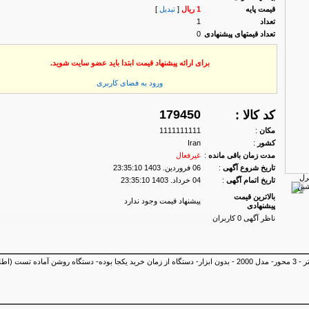
قیمت پایه
1 ریال
[
تبدیل
]
تعداد
1
تعداد قیمتهای پیشنهادی
0
برای ارائه پیشنهاد قیمت ابتدا باید عضو سایت شوید.
ورود به فضای كاربری
179450
کد کالا :
مكان
:
1111111111
كشور
:
Iran
مدت زمان باقی مانده
:
غیرفعال
تاریخ شروع آگهی
:
06 فروردين. 1403 23:35:10
تاریخ اتمام آگهی
:
04 خرداد. 1403 23:35:10
بالاترین قیمت
پیشنهاد قیمت وجود ندارد
پیشنهادی
ناظر آگهی 0 کاربران
پرس برک 3 متر 100 تن- آمادا ایتالیا NC- کنترل مستر - 3 محور- مدل 2000 - بدون ابزار- دستگاه از زمان خرید یکجا بوده- د