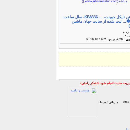
پرس 400 تن نایکل جوینت- ... KB8336- سال ساخت:
اطل�... ثبت شده از سایت جهان ماشین
ی
: -
گهی :
26 فروردين. 1402 00:16:18
مديريت سايت انجام شود باتشكر راحتي)
میزبانی توسط :
ما