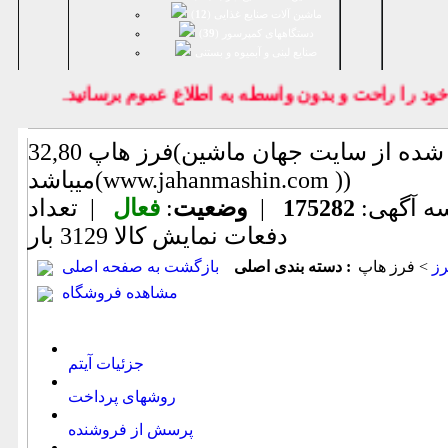
ماشین آلات صنایع غذایی (
12
)
دستگاههای کمپرسور (
39
)
صنايع لبنی و آبمیوه و بستنی
 را راحت و بدون واسطه به اطلاع عموم برسانيد.
فرز هاپ 32,80(اطلاعات ثبت شده از سایت جهان ماشین
میباشد(www.jahanmashin.com ))
ه آگهی:
175282
|
وضعیت
:
فعال
| تعداد
دفعات نمایش كالا
3129 بار
ز
> فرز هاپ
دسته بندی اصلی :
بازگشت به صفحه اصلی
مشاهده فروشگاه
جزئیات آیتم
روشهای پرداخت
پرسش از فروشنده