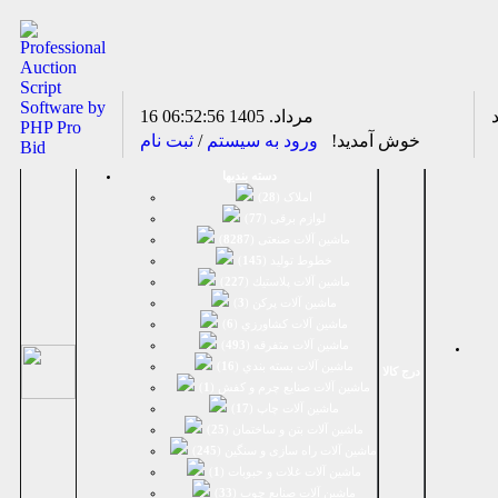
16 مرداد. 1405
06:52:56
خوش آمدید!
ورود به سیستم
/
ثبت نام
دسته بندیها
املاک (
28
)
لوازم برقی (
77
)
ماشين آلات صنعتی (
8287
)
خطوط تولید (
145
)
ماشين آلات پلاستيك (
227
)
ماشين آلات پرکن (
3
)
ماشين آلات كشاورزي (
6
)
ماشين آلات متفرقه (
493
)
ماشين آلات بسته بندي (
16
)
درج کالا
ماشين آلات صنایع چرم و کفش (
1
)
ماشین آلات چاپ (
17
)
ماشین آلات بتن و ساختمان (
25
)
ماشین آلات راه سازی و سنگین (
245
)
ماشین آلات غلات و حبوبات (
1
)
ماشین آلات صنایع چوب (
33
)