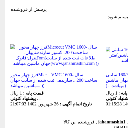
پرسش از فروشنده
فرز سنگین لهستان -با ابعاد میز 160/32 سانتی
فرز چهار محورMicr... VMC 1600- سال
جهان ماشین
ساخت:200... سازنده... ثبت شده از سایت جهان
میباشد... ))
ماشین میباشد... ))
ایه
: 1 ریال
قیمت پایه
: 1 ریال
: -
پیشنهاد كنونی
تاریخ اتمام آگهی :
26 شهريور. 1402 21:07:03
jahanmashin1
فروشنده این کالا ,
091411