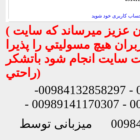
حساب کاربری خود شوید
( تذكر مهم : به استحضار تمامي كاربران عزيز ميرساند كه سايت
بران هيچ مسوليتي را پذيرا
يت سايت انجام شود باتشكر
راحتي)
شماره تماس: 00984132858296 - 00984132858297-