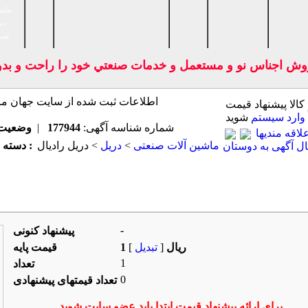
ماشی
دس
صنا
ش اجناس نو و مستعمل و خدمات صنعتي خود را راحت و بدون 
 كالا پیشنهاد قیمت
وارد سیستم
شوید
شماره شناسه آگهی:
177944
|
وضعیت
اقه مندیها
ماشين آلات صنعتی
>
دريل
> دریل رادیال
دسته بندی اصلی :
ل آگهی به دوستان
فروشنده
سایر کالاهای این فروشنده
-
پیشنهاد كنونی
1 ریال
[
تبدیل
]
قیمت پایه
1
تعداد
0
تعداد قیمتهای پیشنهادی
برای ارائه پیشنهاد قیمت ابتدا باید عضو سایت شوید.