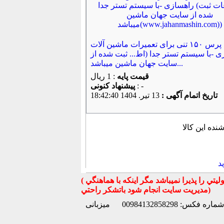
پرس ۱۵۰ تنی برای تعمیرات ماشین آلات
 -با سیستم تستر جدا (اط... ثبت شده از
سایت جهان ماشین میباشد...
قیمت پایه
: 1 ریال
: -
پیشنهاد كنونی
تاریخ اتمام آگهی :
13 تير. 1404 18:42:40
د
( تذكر مهم : به استحضار تمامي كاربران عزيز ميرساند كه سايت جهان ماشين در قبال معامله بين كاربران هيچ مسوليتي را پذيرا نميباشد مگر اينكه با هماهنگي
مديريت سايت انجام شود باتشكر راحتي)
شماره فکس: 00984132858298
میزبانی