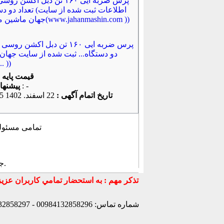
پرس ضربه ایی ۱۶۰ تن دبل اکشن رو
دو دستگاه... ثبت شده از سایت جهان
میباشد... 
قیمت پایه
: -
پیشنهاد كنونی
تاریخ اتمام آگهی :
22 اسفند. 1402 18:20:25
, تمامی مسئول
.
ج
شماره تماس: 00984132858296 - 00984132858297- 00984132858298 - 00989147772830 - 00989141170307 -