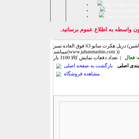
ن آلات صنایع غذایی (
12
)
تگاههای کمپرسور (
39
)
يع لبنی و آبمیوه و بستنی
واسطه به اطلاع عموم برسانيد.
دریل هکرت سابو 63 فوق العاده تمیز (اطلاعات ثبت شده از سایت جهان ماشین
میباشد(www.jahanmashin.com ))
:
فعال
| تعداد دفعات نمایش كالا
3100 بار
بازگشت به صفحه اصلی
مشاهده فروشگاه