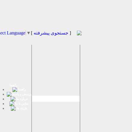
]
جستجوی پیشرفته
[
▼
lect Language
راهنما
راهنما
پرسش و پاسخ
درباره ما
تماس با ما
هزینه ها