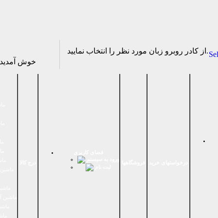
از كادر روبرو زبان مورد نظر را انتخاب نماييد.
Se
خوش آمدی
ماش
ماش
ما
ما
فضای كاربری
ورود به سیستم
ماش
درخواستهای خرید
فروشگاهها
درج کالا
ثبت نام
ماشين 
ماشین
ماشین آ
ماشین
ماش