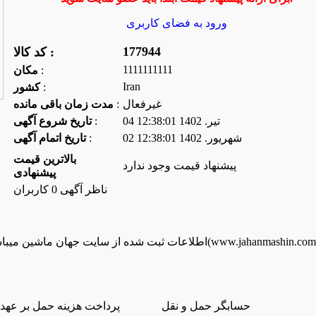
ورود به فضای كاربری
177944
کد کالا :
1111111111
:
مكان
Iran
:
كشور
غیرفعال
:
مدت زمان باقی مانده
04 تير. 1402 12:38:01
:
تاریخ شروع آگهی
02 شهريور. 1402 12:38:01
:
تاریخ اتمام آگهی
بالاترین قیمت
پیشنهاد قیمت وجود ندارد
پیشنهادی
ناظر آگهی 0 کاربران
ت سابو 63 فوق العاده تمیز (اطلاعات ثبت شده از سایت جهان ماشین میباشد(www.jahanmashin.com ))
حسابگر حمل و نقل
پرداخت هزینه حمل بر عهد