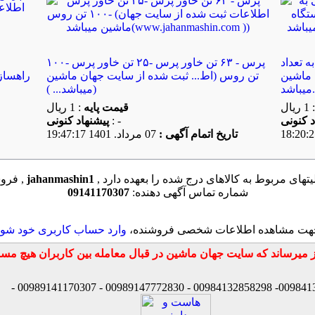
سی به تعداد
پرس - ۶۳ تن خاور پرس -۲۵ تن خاور پرس -۱۰۰
 ماشین
تن روس (اط... ثبت شده از سایت جهان ماشین
راهسازی
))
میباشد... ))
: 1 ریال
قیمت پایه
: 1 ریال
: -
پیشنهاد كنونی
تاریخ اتمام آگهی :
07 مرداد. 1401 19:47:17
یتهای مربوط به کالاهای درج شده را بعهده دارد
jahanmashin1
فروشنده این کالا ,
شماره تماس آگهی دهنده:
09141170307
هت مشاهده اطلاعات شخصی فروشنده،
وارد حساب کاربری خود شوی