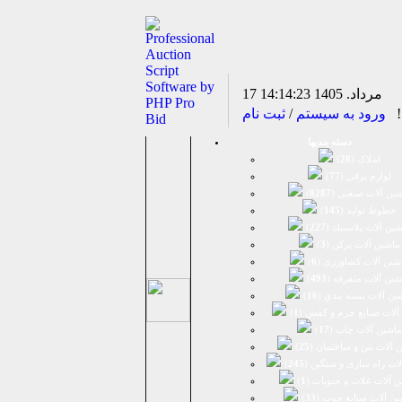
17 مرداد. 1405
14:14:23
د!
ورود به سیستم
/
ثبت نام
دسته بندیها
املاک (
28
)
لوازم برقی (
77
)
ين آلات صنعتی (
8287
)
خطوط تولید (
145
)
ين آلات پلاستيك (
227
)
ماشين آلات پرکن (
3
)
شين آلات كشاورزي (
6
)
شين آلات متفرقه (
493
)
ين آلات بسته بندي (
16
)
آلات صنایع چرم و کفش (
1
)
ماشین آلات چاپ (
17
)
 آلات بتن و ساختمان (
25
)
لات راه سازی و سنگین (
245
)
 آلات غلات و حبوبات (
1
)
ین آلات صنایع چوب (
33
)