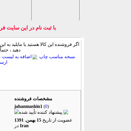
با ثبت نام در اين سايت فرو
اگر فروشنده این كالا هستید یا مایلید به این
دهید ، حتماً
نسخه مناسب چاپ
اضافه به لیست عل
ارسا
جزئیات آیتم
روشهای پرداخت
پرسش از 
مشخصات فروشنده
jahanmashin1
(
0
)
عضویت از تاریخ
15 بهمن. 1391
Iran
در