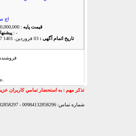
اچ ص
قیمت پایه
: 300,000,000 ریال
: -
پیشنهاد كنونی
تاریخ اتمام آگهی :
03 فروردين. 1401 18:34:47
فروشنده ا
.
ج
شماره تماس: 00984132858296 - 00984132858297- 00984132858298 - 00989147772830 - 00989141170307 -