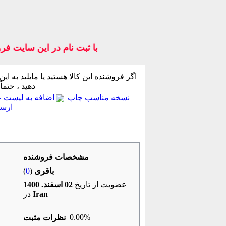
با ثبت نام در اين سايت فرو
اگر فروشنده این كالا هستید یا مایلید به این
دهید ، حتماً
نسخه مناسب چاپ
اضافه به لیست عل
ارسا
جزئیات آیتم
روشهای پرداخت
پرسش از 
مشخصات فروشنده
باقری
(
0
)
عضویت از تاریخ
02 اسفند. 1400
Iran
در
0.00%
نظرات مثبت