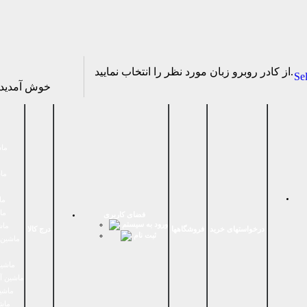
از كادر روبرو زبان مورد نظر را انتخاب نماييد.
Se
خوش آمدی
ماش
ماش
ما
ما
فضای كاربری
ورود به سیستم
ماش
درخواستهای خرید
فروشگاهها
درج کالا
ثبت نام
ماشين 
ماشین
ماشین آ
ماشین
ماش