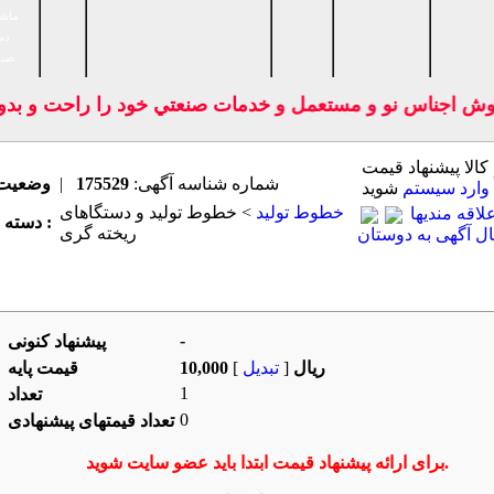
ماشی
دس
صنا
ش اجناس نو و مستعمل و خدمات صنعتي خود را راحت و بدون و
 كالا پیشنهاد قیمت
شماره شناسه آگهی:
175529
|
وضعیت
وارد سیستم
شوید
خطوط تولید
> خطوط تولید و دستگاهای
اقه مندیها
دسته بندی اصلی :
ریخته گری
ل آگهی به دوستان
فروشنده
سایر کالاهای این فروشنده
-
پیشنهاد كنونی
10,000 ریال
[
تبدیل
]
قیمت پایه
1
تعداد
0
تعداد قیمتهای پیشنهادی
برای ارائه پیشنهاد قیمت ابتدا باید عضو سایت شوید.