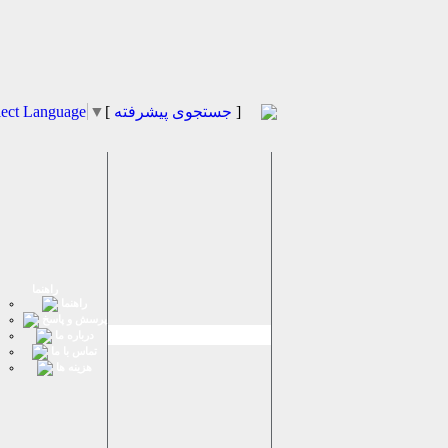
]
جستجوی پیشرفته
[
▼
lect Language
راهنما
راهنما
پرسش و پاسخ
درباره ما
تماس با ما
هزینه ها