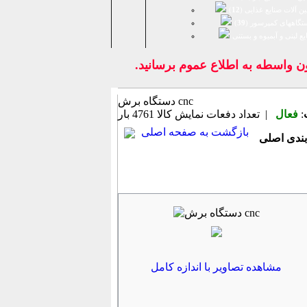
ن آلات صنایع غذایی (
12
)
تگاههای کمپرسور (
39
)
يع لبنی و آبمیوه و بستنی
اسطه به اطلاع عموم برسانيد.
دستگاه برش cnc
:
فعال
| تعداد دفعات نمایش كالا
4761 بار
بازگشت به صفحه اصلی
مشاهده تصاویر با اندازه کامل