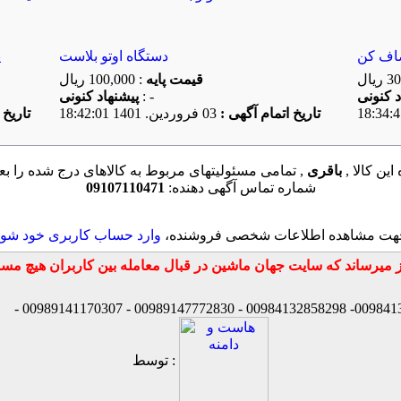
اف کن
دستگاه اوتو بلاست
ی
قیمت پایه
: 100,000 ریال
: -
پیشنهاد كنونی
تاریخ اتمام آگهی :
03 فروردين. 1401 18:42:01
تاریخ 
ین کالا ,
باقری
, تمامی مسئولیتهای مربوط به کالاهای درج شده را بعه
شماره تماس آگهی دهنده:
09107110471
هت مشاهده اطلاعات شخصی فروشنده،
وارد حساب کاربری خود شوی
توسط :