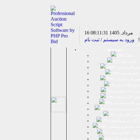
16 مرداد. 1405
08:11:31
د!
ورود به سیستم
/
ثبت نام
دسته بندیها
املاک (
28
)
لوازم برقی (
77
)
ين آلات صنعتی (
8287
)
خطوط تولید (
145
)
ين آلات پلاستيك (
227
)
ماشين آلات پرکن (
3
)
شين آلات كشاورزي (
6
)
شين آلات متفرقه (
493
)
ين آلات بسته بندي (
16
)
آلات صنایع چرم و کفش (
1
)
ماشین آلات چاپ (
17
)
 آلات بتن و ساختمان (
25
)
لات راه سازی و سنگین (
245
)
 آلات غلات و حبوبات (
1
)
ین آلات صنایع چوب (
33
)