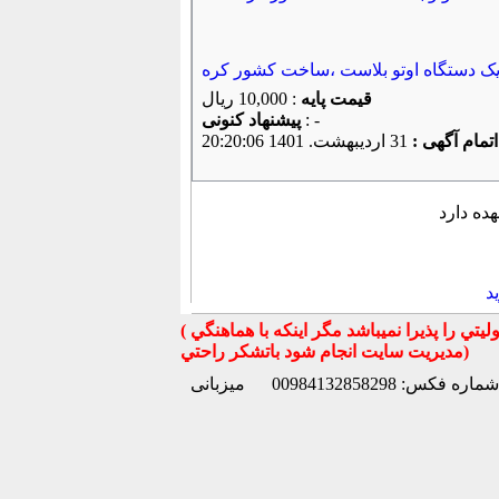
ک دستگاه اوتو بلاست ،ساخت کشور کره
قیمت پایه
: 10,000 ریال
: -
پیشنهاد كنونی
اتمام آگهی :
31 ارديبهشت. 1401 20:20:06
ده دارد
د
( تذكر مهم : به استحضار تمامي كاربران عزيز ميرساند كه سايت جهان ماشين در قبال معامله بين كاربران هيچ مسوليتي را پذيرا نميباشد مگر اينكه با هماهنگي
مديريت سايت انجام شود باتشكر راحتي)
شماره فکس: 00984132858298
میزبانی