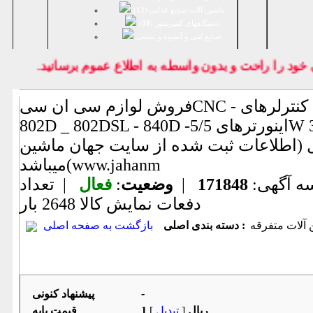
ماشین آلات صنایع غذایی (
12
)
دستگاههای کمپرسور (
39
)
صنايع لبنی و آبمیوه و بستنی
 را راحت و بدون واسطه به اطلاع عموم برسانيد.
فروش لوازم سی ان سیCNC - کنترلرهای CNC زیمنس
802D _ 802DSL - 840D -اینورترهای 5/5W الی 30KW
اطلاعات ثبت شده از سایت جهان ماشین
میباشد(www.jahanm
ه آگهی:
171848
|
وضعیت
:
فعال
| تعداد
دفعات نمایش كالا
2648 بار
آلات متفرقه
دسته بندی اصلی :
بازگشت به صفحه اصلی
-
پیشنهاد كنونی
1 ریال
[
تبدیل
]
قیمت پایه