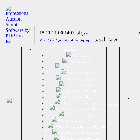
18 مرداد. 1405
11:11:07
خوش آمدید!
ورود به سیستم
/
ثبت نام
دسته بندیها
املاک (
28
)
لوازم برقی (
77
)
ماشين آلات صنعتی (
8287
)
خطوط تولید (
145
)
ماشين آلات پلاستيك (
227
)
ماشين آلات پرکن (
3
)
ماشين آلات كشاورزي (
6
)
ماشين آلات متفرقه (
493
)
ماشين آلات بسته بندي (
16
)
درج کالا
ماشين آلات صنایع چرم و کفش (
1
)
ماشین آلات چاپ (
17
)
ماشین آلات بتن و ساختمان (
25
)
ماشین آلات راه سازی و سنگین (
245
)
ماشین آلات غلات و حبوبات (
1
)
ماشین آلات صنایع چوب (
33
)