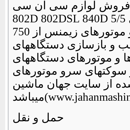
روش لوازم سی ان سیCNC کنترلرهای CNC زیمنس 802C
802D 802DSL 840D اینورترهای 5/5W الی 30KW مخصوص
اسپندل سرو موتورهای زیمنس از 750W الی 9KW با
 بازسازی دستگاههای CNC
وتورهای دستگاههای CNC یونیت روغن کاری
تهای سرو موتورهای CNC (اطلاعات
ده از سایت جهان ماشین
www.jahanmashin.co))
حمل و نقل