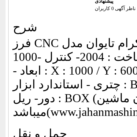
پیشنهادی
ناظر آگهی 0 کاربران
شرح
فرز CNC تهران اکرام تایوان مدل TEHRAN EKRAM VMC
1000- سال ساخت : 2004- کنترل : MITSUBISHI MELDAS6
- ابعاد : X : 1000 / Y : 600 / Z :600- تعداد ابزار : 20 ابزار
چتری - استاندارد ابزار : BT - 40 - سرعت اسپیندل : 8000
دور- ریل : BOX (اطلاعات ثبت شده از سایت جهان ماشین
www.jahanmashin.c ))
حمل و نقل