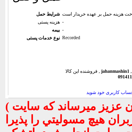
خت هزینه حمل بر عهده خریدار است
شرایط حمل
-
هزینه پستی
-
بیمه
Recorded
نوع خدمات پستی
jahanmashin1
فروشنده این کالا ,
091411
حساب کاربری خود شوید
( تذكر مهم : به استحضار تمامي كاربران عزيز ميرساند كه سايت
بران هيچ مسوليتي را پذيرا