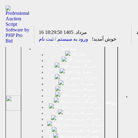
16 مرداد. 1405
18:29:50
خوش آمدید!
ورود به سیستم
/
ثبت نام
دسته بندیها
املاک (
28
)
لوازم برقی (
77
)
ماشين آلات صنعتی (
8287
)
خطوط تولید (
145
)
ماشين آلات پلاستيك (
227
)
ماشين آلات پرکن (
3
)
ماشين آلات كشاورزي (
6
)
ماشين آلات متفرقه (
493
)
ماشين آلات بسته بندي (
16
)
درج کالا
ماشين آلات صنایع چرم و کفش (
1
)
ماشین آلات چاپ (
17
)
ماشین آلات بتن و ساختمان (
25
)
ماشین آلات راه سازی و سنگین (
245
)
ماشین آلات غلات و حبوبات (
1
)
ماشین آلات صنایع چوب (
33
)