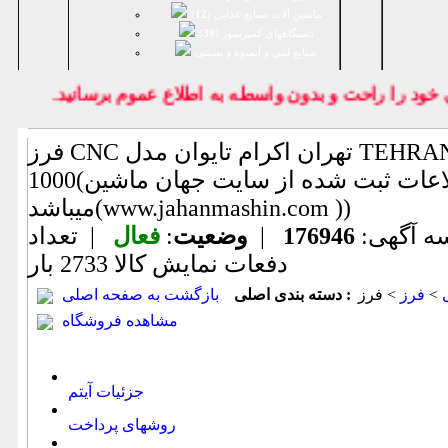
ماشین آلات صنایع غذایی (
12
)
دستگاههای کمپرسور (
39
)
صنايع لبنی و آبمیوه و بستنی
د را راحت و بدون واسطه به اطلاع عموم برسانيد.
فرز CNC تهران اکرام تایوان مدل TEHRAN EKRAM VMC
1000(اطلاعات ثبت شده از سایت جهان ماشین
میباشد(www.jahanmashin.com ))
ه آگهی:
176946
|
وضعیت
:
فعال
| تعداد
دفعات نمایش كالا
2733 بار
>
فرز
دسته بندی اصلی :
بازگشت به صفحه اصلی
مشاهده فروشگاه
جزئیات آیتم
روشهای پرداخت