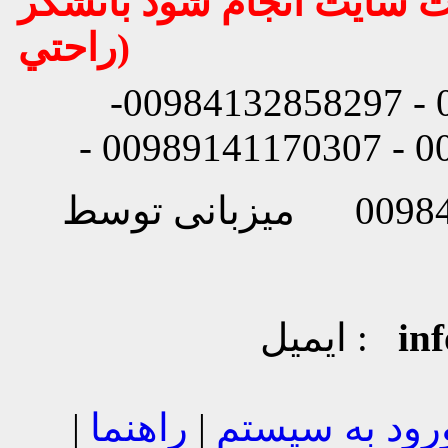
يت سايت انجام شود باتشكر
راحتي)
شماره تماس: 00984132858296 - 00984132858297-
in
ایمیل :
رود به سیستم
|
راهنما
|