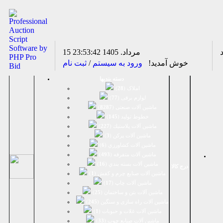
15 مرداد. 1405
23:53:42
خوش آمدید!
ورود به سیستم
/
ثبت نام
دسته بندیها
املاک (
28
)
لوازم برقی (
77
)
ماشين آلات صنعتی (
8287
)
خطوط تولید (
145
)
ماشين آلات پلاستيك (
227
)
ماشين آلات پرکن (
3
)
ماشين آلات كشاورزي (
6
)
ماشين آلات متفرقه (
493
)
ماشين آلات بسته بندي (
16
)
درج کالا
ماشين آلات صنایع چرم و کفش (
1
)
ماشین آلات چاپ (
17
)
ماشین آلات بتن و ساختمان (
25
)
ماشین آلات راه سازی و سنگین (
245
)
ماشین آلات غلات و حبوبات (
1
)
ماشین آلات صنایع چوب (
33
)