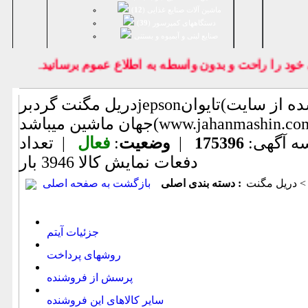
ماشین آلات صنایع غذایی (
12
)
دستگاههای کمپرسور (
39
)
صنايع لبنی و آبمیوه و بستنی
 خود را راحت و بدون واسطه به اطلاع عموم برسانيد.
دریل مگنت گردبرjepsonتایوان(اطلاعات ثبت شده از سایت
ماشین میباشد(www.jahanmashin.com ))
ه آگهی:
175396
|
وضعیت
:
فعال
| تعداد
دفعات نمایش كالا
3946 بار
 دریل مگنت
دسته بندی اصلی :
بازگشت به صفحه اصلی
جزئیات آیتم
روشهای پرداخت
پرسش از فروشنده
سایر کالاهای این فروشنده