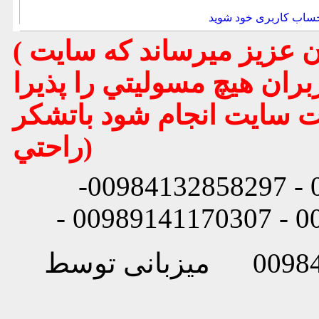
حساب کاربری خود شوید
( تذكر مهم : به استحضار تمامي كاربران عزيز ميرساند كه سايت
بران هيچ مسوليتي را پذيرا
يت سايت انجام شود باتشكر
راحتي)
شماره تماس: 00984132858296 - 00984132858297-