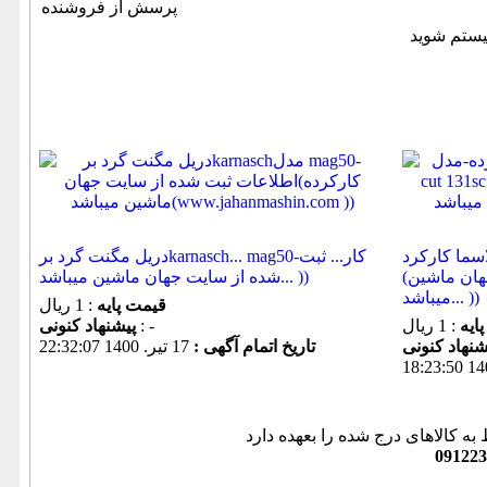
پرسش از فروشنده
.. pars cut 131sc
دریل مگنت گرد برkarnasch... mag50-کار... ثبت
(اط�... ثبت شده از سایت جهان ماشین
شده از سایت جهان ماشین میباشد... ))
میباشد... ))
قیمت پایه
: 1 ریال
ایه
: 1 ریال
: -
پیشنهاد كنونی
تاریخ اتمام آگهی :
17 تير. 1400 22:32:07
به کالاهای درج شده را بعهده دارد
091223