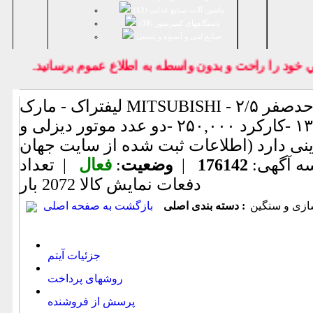
ماشین آلات صنایع غذایی (
12
)
دستگاههای کمپرسور (
39
)
صنايع لبنی و آبمیوه و بستنی
د را راحت و بدون واسطه به اطلاع عموم برسانيد.
لیفتراک - مارک MITSUBISHI - ۲/۵ تن -دکل ۶ متر -درحدصفر
-سال ساخت ۱۳۷۰ -کارکرد ۲۵۰,۰۰۰ -دو عدد موتور دیزلی و
ه آگهی:
176142
|
وضعیت
:
فعال
| تعداد
دفعات نمایش كالا
2072 بار
ازی و سنگین
دسته بندی اصلی :
بازگشت به صفحه اصلی
جزئیات آیتم
روشهای پرداخت
پرسش از فروشنده