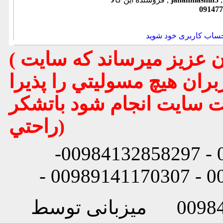
091477
حساب کاربری خود شوید
( تذكر مهم : به استحضار تمامي كاربران عزيز ميرساند كه سايت
بران هيچ مسوليتي را پذيرا
يت سايت انجام شود باتشكر
راحتي)
شماره تماس: 00984132858296 - 00984132858297-