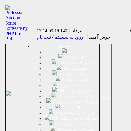
17 مرداد. 1405
14:59:19
خوش آمدید!
ورود به سیستم
/
ثبت نام
دسته بندیها
املاک (
28
)
لوازم برقی (
77
)
ماشين آلات صنعتی (
8287
)
خطوط تولید (
145
)
ماشين آلات پلاستيك (
227
)
ماشين آلات پرکن (
3
)
ماشين آلات كشاورزي (
6
)
ماشين آلات متفرقه (
493
)
ماشين آلات بسته بندي (
16
)
درج کالا
ماشين آلات صنایع چرم و کفش (
1
)
ماشین آلات چاپ (
17
)
ماشین آلات بتن و ساختمان (
25
)
ماشین آلات راه سازی و سنگین (
245
)
ماشین آلات غلات و حبوبات (
1
)
ماشین آلات صنایع چوب (
33
)