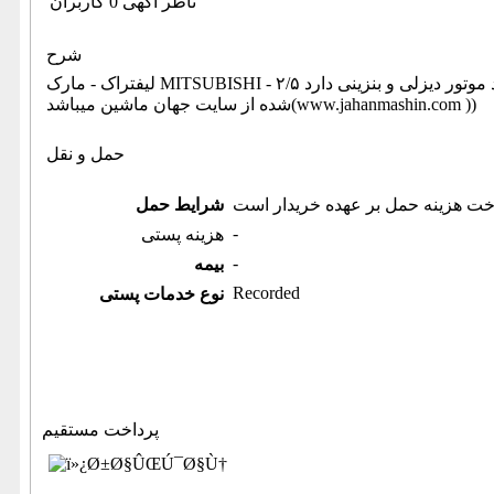
ناظر آگهی 0 کاربران
شرح
لیفتراک - مارک MITSUBISHI - ۲/۵ تن -دکل ۶ متر -درحدصفر -سال ساخت ۱۳۷۰ -کارکرد ۲۵۰,۰۰۰ -دو عدد موتور دیزلی و بنزینی دارد (اطلاعات ثبت
شده از سایت جهان ماشین میباشد(www.jahanmashin.com ))
حمل و نقل
خت هزینه حمل بر عهده خریدار است
شرایط حمل
-
هزینه پستی
-
بیمه
Recorded
نوع خدمات پستی
پرداخت مستقیم