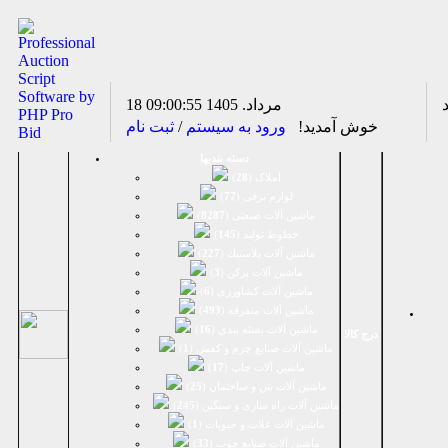
18 مرداد. 1405
09:00:55
خوش آمدید!
ورود به سیستم
/
ثبت نام
دسته بندیها
املاک (
28
)
لوازم برقی (
77
)
ماشين آلات صنعتی (
8287
)
خطوط تولید (
145
)
ماشين آلات پلاستيك (
227
)
ماشين آلات پرکن (
3
)
ماشين آلات كشاورزي (
6
)
ماشين آلات متفرقه (
493
)
ماشين آلات بسته بندي (
16
)
درج کالا
ماشين آلات صنایع چرم و کفش (
1
)
ماشین آلات چاپ (
17
)
ماشین آلات بتن و ساختمان (
25
)
ماشین آلات راه سازی و سنگین (
245
)
ماشین آلات غلات و حبوبات (
1
)
ماشین آلات صنایع چوب (
33
)