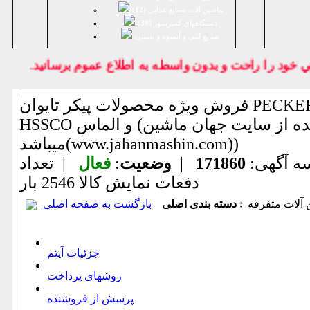
ماشین آلات صنایع غذایی (
12
)
دستگاههای کمپرسور (
39
)
صنايع لبنی و آبمیوه و بستنی
ود را راحت و بدون واسطه به اطلاع عموم برسانيد.
فروش ویژه محصولات پیکر تایوان PECKER فرزانگشتی
HSSCO و الماس (اطلاعات ثبت شده از سایت جهان ماشین
میباشد(www.jahanmashin.com))
ه آگهی:
171860
|
وضعیت
:
فعال
| تعداد
دفعات نمایش كالا
2546 بار
آلات متفرقه
دسته بندی اصلی :
بازگشت به صفحه اصلی
جزئیات آیتم
روشهای پرداخت
پرسش از فروشنده