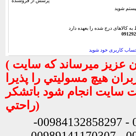
پرسش از فروشنده
به کالاهای درج شده را بعهده دارد
091292
حساب کاربری خود شوید
( تذكر مهم : به استحضار تمامي كاربران عزيز ميرساند كه سايت
بران هيچ مسوليتي را پذيرا
يت سايت انجام شود باتشكر
راحتي)
شماره تماس: 00984132858296 - 00984132858297-