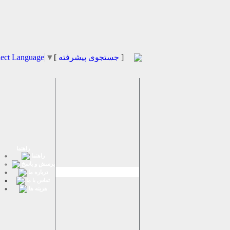
]
جستجوی پیشرفته
[
▼
lect Language
راهنما
راهنما
پرسش و پاسخ
درباره ما
تماس با ما
هزینه ها