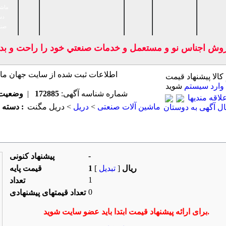
ماشی
دس
صنا
روش اجناس نو و مستعمل و خدمات صنعتي خود را راحت و بدون
 كالا پیشنهاد قیمت
وارد سیستم
شوید
شماره شناسه آگهی:
172885
|
وضعیت
اقه مندیها
ماشين آلات صنعتی
>
دريل
> دریل مگنت
دسته بندی اصلی :
ل آگهی به دوستان
فروشنده
-
پیشنهاد كنونی
1 ریال
[
تبدیل
]
قیمت پایه
1
تعداد
0
تعداد قیمتهای پیشنهادی
برای ارائه پیشنهاد قیمت ابتدا باید عضو سایت شوید.