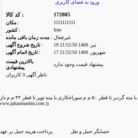
ورود به فضای كاربری
172885
کد کالا :
1111111111
:
مكان
Iran
:
كشور
غیرفعال
:
مدت زمان باقی مانده
19 تير. 1400 21:52:50
:
تاریخ شروع آگهی
17 شهريور. 1400 21:52:50
:
تاریخ اتمام آگهی
بالاترین قیمت
پیشنهاد قیمت وجود ندارد
پیشنهادی
ناظر آگهی 0 کاربران
ثبت شده از سایت جهان ماشین میباشد(www.jahanmashin.com
حسابگر حمل و نقل
پرداخت هزینه حمل بر عهد