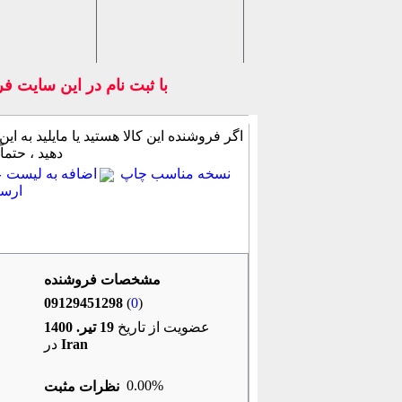
با ثبت نام در اين سايت ف
اگر فروشنده این كالا هستید یا مایلید به این
دهید ، حتماً
نسخه مناسب چاپ
اضافه به لیست عل
ارسا
جزئیات آیتم
روشهای پرداخت
پرسش از 
مشخصات فروشنده
09129451298
(
0
)
عضویت از تاریخ
19 تير. 1400
Iran
در
0.00%
نظرات مثبت