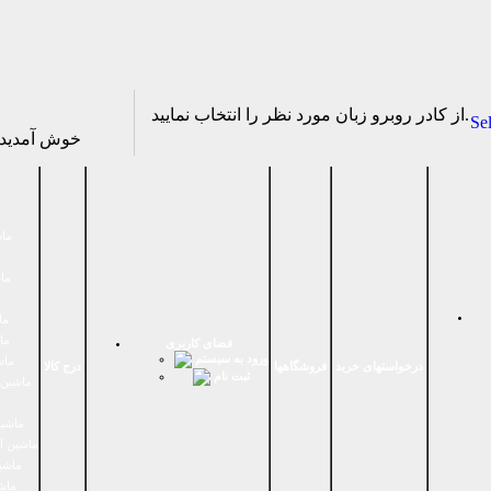
از كادر روبرو زبان مورد نظر را انتخاب نماييد.
Se
خوش آمدی
ماش
ماش
ما
ما
فضای كاربری
ورود به سیستم
ماش
درخواستهای خرید
فروشگاهها
درج کالا
ثبت نام
ماشين 
ماشین
ماشین آ
ماشین
ماش