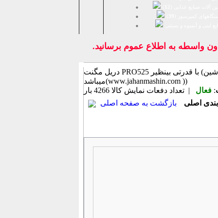
ن آلات صنایع غذایی (
12
)
تگاههای کمپرسور (
39
)
يع لبنی و آبمیوه و بستنی
 واسطه به اطلاع عموم برسانيد.
دریل مگنت PRO525 با قدرتی بینظیر (اطلاعات ثبت شده از سایت جهان ماشین
میباشد(www.jahanmashin.com ))
:
فعال
| تعداد دفعات نمایش كالا
4266 بار
بازگشت به صفحه اصلی