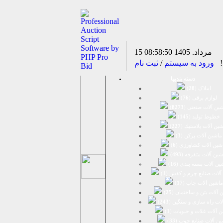
15 مرداد. 1405
08:58:50
د!
ورود به سیستم
/
ثبت نام
دسته بندیها
املاک (
28
)
لوازم برقی (
76
)
ين آلات صنعتی (
8273
)
خطوط تولید (
145
)
ين آلات پلاستيك (
227
)
ماشين آلات پرکن (
3
)
شين آلات كشاورزي (
6
)
شين آلات متفرقه (
493
)
ين آلات بسته بندي (
16
)
آلات صنایع چرم و کفش (
1
)
ماشین آلات چاپ (
17
)
 آلات بتن و ساختمان (
25
)
لات راه سازی و سنگین (
243
)
 آلات غلات و حبوبات (
1
)
ین آلات صنایع چوب (
33
)