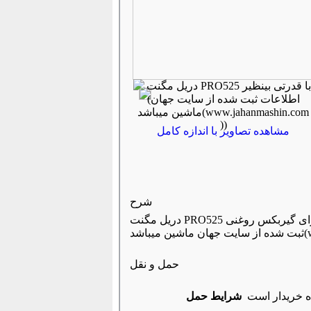
مشاهده تصاویر با اندازه کامل
شرح
دریل مگنت PRO525 با قدرتی بینظیر سوراخکاری با مته گردبر تا قطر ۵۰ م م سوراخکاری با مته توپر تا قطر ۳۲ م م دارای گیربکس روغنی (اطلاعات
 ))
حمل و نقل
ه خریدار است
شرایط حمل